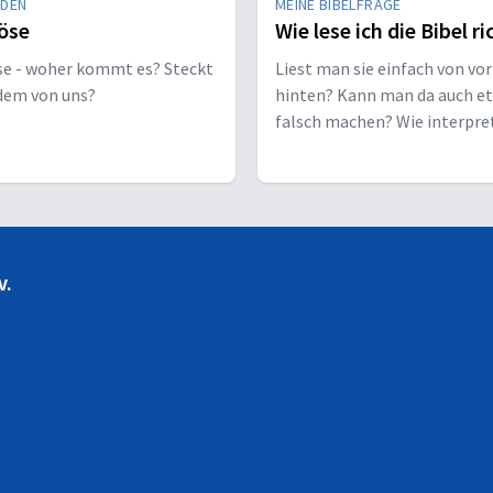
EDEN
MEINE BIBELFRAGE
öse
Wie lese ich die Bibel ri
se - woher kommt es? Steckt
Liest man sie einfach von vor
edem von uns?
hinten? Kann man da auch e
falsch machen? Wie interpre
man sie richtig?
V.