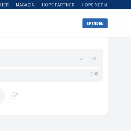
HER
MAGAZIN
HOPE PARTNER
HOPE MEDIA
SPENDEN
1
×
0:00
30