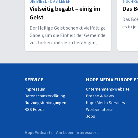
DIE BIBEL - DAS LEBEN
TISCHR
Vielseitig begabt – einig im
Das B
Geist
Das Bö
es in j
Der Heilige Geist schenkt vielfältige
Gaben, um die Einheit der Gemeinde
zu stärken und sie zu befähigen,
Christus vor den Menschen zu
bekennen.
SERVICE
HOPE MEDIA EUROPE E.
Impressum
Unternehmens-Website
Datenschutzerklärung
Presse & News
Nutzungsbedingungen
Hope Media Services
RSS Feeds
Werbematerial
Jobs
HopePodcasts - Am Leben interessiert