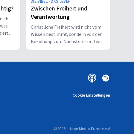
DIE BIBEL - DAS LEBEN
chtig?
Zwischen Freiheit und
Verantwortung
ne bis
twas
Christliche Freiheit wird nicht vom
tiert
Wissen bestimmt, sondern von der
Beziehung zum Nächsten – und vom
Ziel, Gott zu ehren.
Cookie Einstellungen
©
2026
-
Hope Media Europe e.V