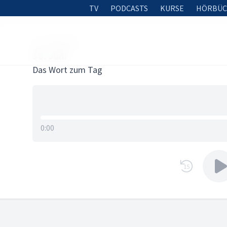
TV
PODCASTS
KURSE
HÖRBÜC
29. JUNI 2023
30. Juni
Das Wort zum Tag
0:00
15