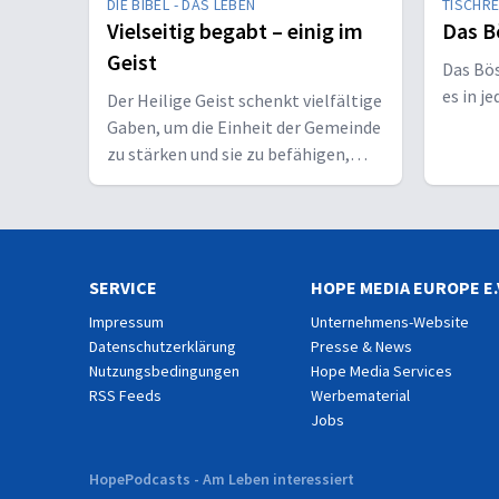
DIE BIBEL - DAS LEBEN
TISCHR
Vielseitig begabt – einig im
Das B
Geist
Das Bö
es in j
Der Heilige Geist schenkt vielfältige
Gaben, um die Einheit der Gemeinde
zu stärken und sie zu befähigen,
Christus vor den Menschen zu
bekennen.
SERVICE
HOPE MEDIA EUROPE E.
Impressum
Unternehmens-Website
Datenschutzerklärung
Presse & News
Nutzungsbedingungen
Hope Media Services
RSS Feeds
Werbematerial
Jobs
HopePodcasts - Am Leben interessiert