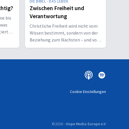
DIE BIBEL - DAS LEBEN
chtig?
Zwischen Freiheit und
Verantwortung
ne bis
twas
Christliche Freiheit wird nicht vom
tiert
Wissen bestimmt, sondern von der
Beziehung zum Nächsten – und vom
Ziel, Gott zu ehren.
Cookie Einstellungen
©
2026
-
Hope Media Europe e.V