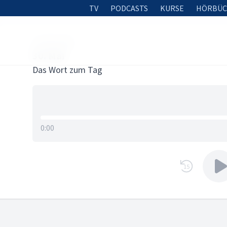
TV
PODCASTS
KURSE
HÖRBÜC
29. MAI 2023
30. Mai
Das Wort zum Tag
0:00
15