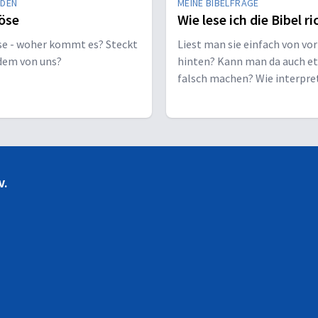
EDEN
MEINE BIBELFRAGE
öse
Wie lese ich die Bibel ri
se - woher kommt es? Steckt
Liest man sie einfach von vor
edem von uns?
hinten? Kann man da auch e
falsch machen? Wie interpre
man sie richtig?
V.