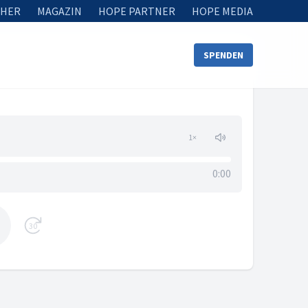
HER
MAGAZIN
HOPE PARTNER
HOPE MEDIA
SPENDEN
1
×
0:00
30