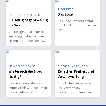
TISCHREDEN
Das Böse
DIE BIBEL - DAS LEBEN
Vielseitig begabt – einig
Das Böse - woher kommt
im Geist
es? Steckt es in jedem von
uns?
Der Heilige Geist schenkt
vielfältige Gaben, um die
Einheit der Gemeinde zu
stärken und sie zu
befähigen, Christus vor den
Menschen zu bekennen.
MEINE BIBELFRAGE
DIE BIBEL - DAS LEBEN
Wie lese ich die Bibel
Zwischen Freiheit und
richtig?
Verantwortung
Liest man sie einfach von
Christliche Freiheit wird
vorne bis hinten? Kann man
nicht vom Wissen
da auch etwas falsch
bestimmt, sondern von der
machen? Wie interpretiert
Beziehung zum Nächsten –
man sie richtig?
und vom Ziel, Gott zu ehren.