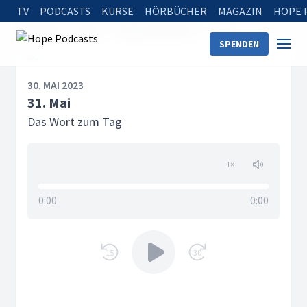
TV
PODCASTS
KURSE
HÖRBÜCHER
MAGAZIN
HOPE 
Startseite
Serien
Tägliche Andacht
31. Mai
SPENDEN
30. MAI 2023
31. Mai
Das Wort zum Tag
1
×
0:00
0:00
15
30