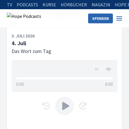
TV
PODCASTS
KURSE
HÖRBÜCHER
MAGAZIN
HOPE 
Startseite
Serien
Tägliche Andacht
4. Juli
SPENDEN
3. JULI 2026
4. Juli
Das Wort zum Tag
1
×
0:00
0:00
15
30