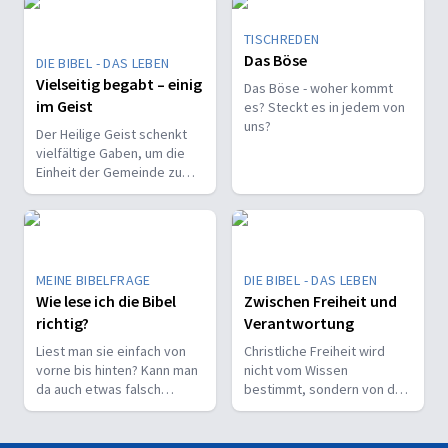
TISCHREDEN
Das Böse
DIE BIBEL - DAS LEBEN
Vielseitig begabt – einig
Das Böse - woher kommt
im Geist
es? Steckt es in jedem von
uns?
Der Heilige Geist schenkt
vielfältige Gaben, um die
Einheit der Gemeinde zu
stärken und sie zu
befähigen, Christus vor den
Menschen zu bekennen.
MEINE BIBELFRAGE
DIE BIBEL - DAS LEBEN
Wie lese ich die Bibel
Zwischen Freiheit und
richtig?
Verantwortung
Liest man sie einfach von
Christliche Freiheit wird
vorne bis hinten? Kann man
nicht vom Wissen
da auch etwas falsch
bestimmt, sondern von der
machen? Wie interpretiert
Beziehung zum Nächsten –
man sie richtig?
und vom Ziel, Gott zu ehren.