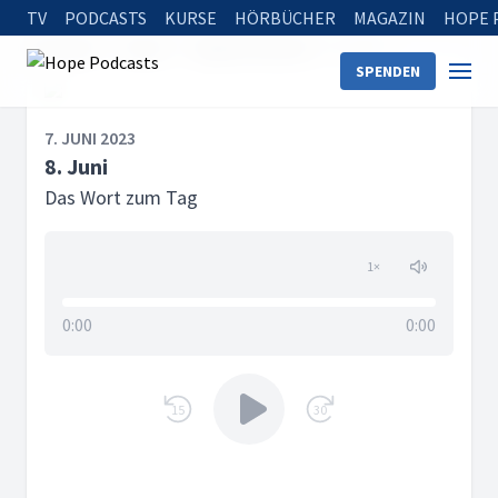
TV
PODCASTS
KURSE
HÖRBÜCHER
MAGAZIN
HOPE 
Startseite
Serien
Tägliche Andacht
8. Juni
SPENDEN
7. JUNI 2023
8. Juni
Das Wort zum Tag
1
×
0:00
0:00
15
30