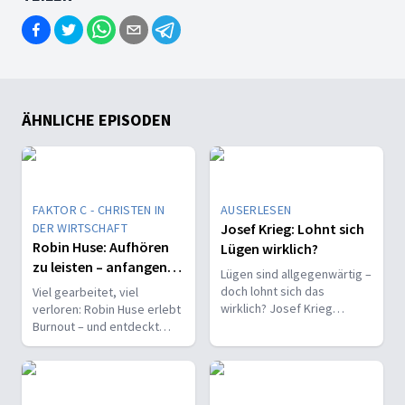
ÄHNLICHE EPISODEN
FAKTOR C - CHRISTEN IN
AUSERLESEN
DER WIRTSCHAFT
Josef Krieg: Lohnt sich
Robin Huse: Aufhören
Lügen wirklich?
zu leisten – anfangen
Lügen sind allgegenwärtig –
zu hören
doch lohnt sich das
Viel gearbeitet, viel
wirklich? Josef Krieg
verloren: Robin Huse erlebt
erklärt, warum Unwahrheit
Burnout – und entdeckt
wirkt und warum Wahrheit
einen neuen Weg, bei dem
Zukunft hat.
nicht Leistung, sondern
Gottes Wille zählt.