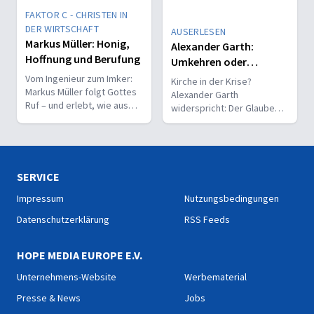
FAKTOR C - CHRISTEN IN
DER WIRTSCHAFT
AUSERLESEN
Markus Müller: Honig,
Alexander Garth:
Hoffnung und Berufung
Umkehren oder
Untergehen – hat
Vom Ingenieur zum Imker:
Kirche in der Krise?
Markus Müller folgt Gottes
Kirche noch Zukunft?
Alexander Garth
Ruf – und erlebt, wie aus
widerspricht: Der Glaube
einem Hobby mitten in der
hat Zukunft – und gerade
Krise ein neuer Lebensweg
heute entstehen neue
entsteht.
Chancen für Kirche und
Mission.
SERVICE
Impressum
Nutzungsbedingungen
Datenschutzerklärung
RSS Feeds
HOPE MEDIA EUROPE E.V.
Unternehmens-Website
Werbematerial
Presse & News
Jobs