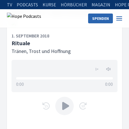
TV
PODCASTS
KURSE
HÖRBÜCHER
MAGAZIN
HOPE 
Startseite
Serien
Tränen, Trost und Hoffnung
Rituale
SPENDEN
1. SEPTEMBER 2018
Rituale
Tränen, Trost und Hoffnung
1
×
0:00
0:00
15
30