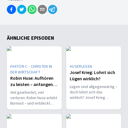
ÄHNLICHE EPISODEN
FAKTOR C - CHRISTEN IN
AUSERLESEN
DER WIRTSCHAFT
Josef Krieg: Lohnt sich
Robin Huse: Aufhören
Lügen wirklich?
zu leisten – anfangen
Lügen sind allgegenwärtig –
zu hören
doch lohnt sich das
Viel gearbeitet, viel
wirklich? Josef Krieg
verloren: Robin Huse erlebt
erklärt, warum Unwahrheit
Burnout – und entdeckt
wirkt und warum Wahrheit
einen neuen Weg, bei dem
Zukunft hat.
nicht Leistung, sondern
Gottes Wille zählt.