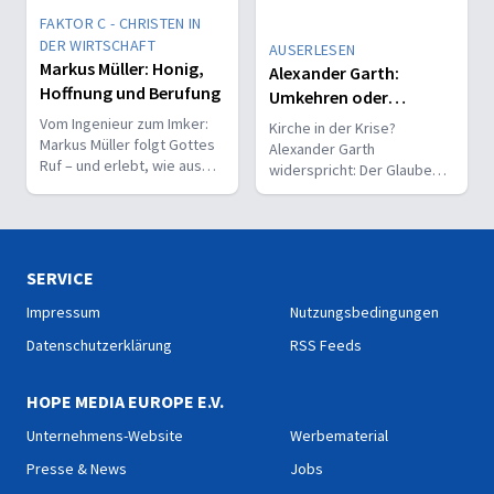
FAKTOR C - CHRISTEN IN
DER WIRTSCHAFT
AUSERLESEN
Markus Müller: Honig,
Alexander Garth:
Hoffnung und Berufung
Umkehren oder
Untergehen – hat
Vom Ingenieur zum Imker:
Kirche in der Krise?
Markus Müller folgt Gottes
Kirche noch Zukunft?
Alexander Garth
Ruf – und erlebt, wie aus
widerspricht: Der Glaube
einem Hobby mitten in der
hat Zukunft – und gerade
Krise ein neuer Lebensweg
heute entstehen neue
entsteht.
Chancen für Kirche und
Mission.
SERVICE
Impressum
Nutzungsbedingungen
Datenschutzerklärung
RSS Feeds
HOPE MEDIA EUROPE E.V.
Unternehmens-Website
Werbematerial
Presse & News
Jobs