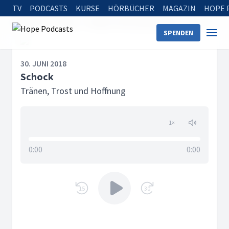
TV
PODCASTS
KURSE
HÖRBÜCHER
MAGAZIN
HOPE 
Startseite
Serien
Tränen, Trost und Hoffnung
Schock
SPENDEN
30. JUNI 2018
Schock
Tränen, Trost und Hoffnung
1
×
0:00
0:00
15
30