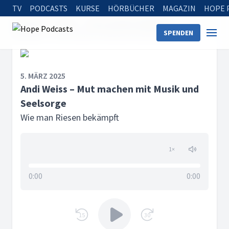
TV
PODCASTS
KURSE
HÖRBÜCHER
MAGAZIN
HOPE 
Startseite
Serien
Wie man Riesen bekämpft
SPENDEN
Andi Weiss – Mut machen mit Musik und Seelsorge
5. MÄRZ 2025
Andi Weiss – Mut machen mit Musik und
Seelsorge
Wie man Riesen bekämpft
1
×
0:00
0:00
15
30