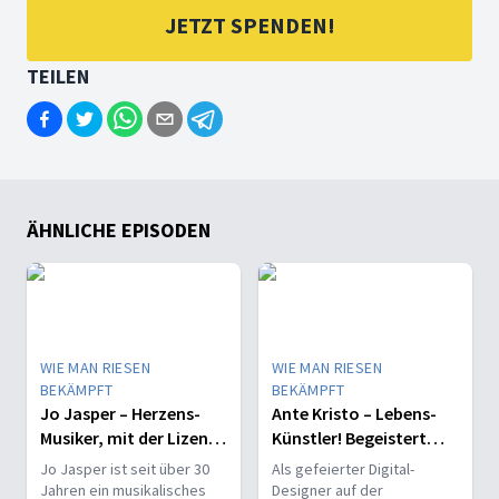
JETZT SPENDEN!
TEILEN
ÄHNLICHE EPISODEN
WIE MAN RIESEN
WIE MAN RIESEN
BEKÄMPFT
BEKÄMPFT
Jo Jasper – Herzens-
Ante Kristo – Lebens-
Musiker, mit der Lizenz
Künstler! Begeistert
zum Dienen!
von Gottes Design!
Jo Jasper ist seit über 30
Als gefeierter Digital-
Jahren ein musikalisches
Designer auf der