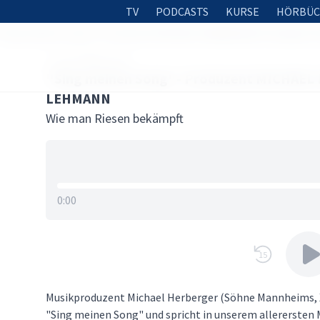
TV
PODCASTS
KURSE
HÖRBÜC
Sing meinen Song"- Produzent MICHAEL HERBERGER & Sängerin
3. OKTOBER 2024
"Sing meinen Song"- Produzent MICHAEL
LEHMANN
Wie man Riesen bekämpft
0:00
15
Musikproduzent Michael Herberger (Söhne Mannheims, Xa
"Sing meinen Song" und spricht in unserem allerersten 