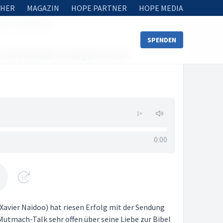
HER
MAGAZIN
HOPE PARTNER
HOPE MEDIA
 ANJA LEHMANN
SPENDEN
 HERBERGER & Sängerin ANJA
1
×
0:00
30
vier Naidoo) hat riesen Erfolg mit der Sendung
Mutmach-Talk sehr offen über seine Liebe zur Bibel