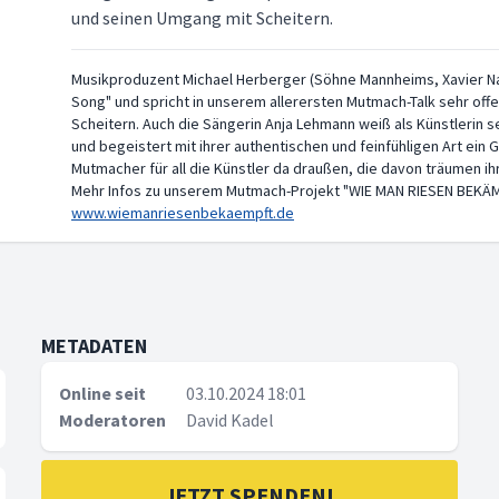
und seinen Umgang mit Scheitern.
Musikproduzent Michael Herberger (Söhne Mannheims, Xavier Nai
Song" und spricht in unserem allerersten Mutmach-Talk sehr off
Scheitern. Auch die Sängerin Anja Lehmann weiß als Künstlerin 
und begeistert mit ihrer authentischen und feinfühligen Art ein 
Mutmacher für all die Künstler da draußen, die davon träumen i
Mehr Infos zu unserem Mutmach-Projekt "WIE MAN RIESEN BEKÄMPF
www.wiemanriesenbekaempft.de
METADATEN
Online seit
03.10.2024 18:01
Moderatoren
David Kadel
JETZT SPENDEN!