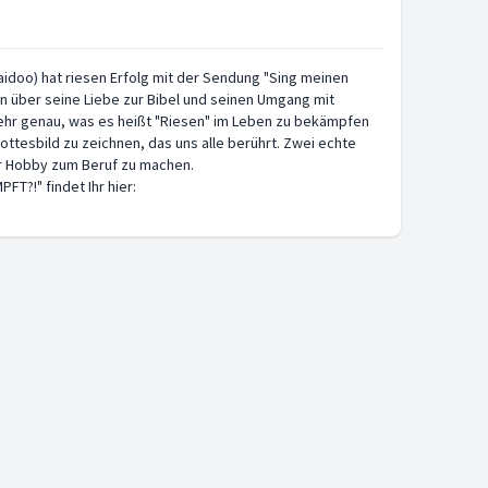
doo) hat riesen Erfolg mit der Sendung "Sing meinen
en über seine Liebe zur Bibel und seinen Umgang mit
sehr genau, was es heißt "Riesen" im Leben zu bekämpfen
Gottesbild zu zeichnen, das uns alle berührt. Zwei echte
hr Hobby zum Beruf zu machen.
T?!" findet Ihr hier: