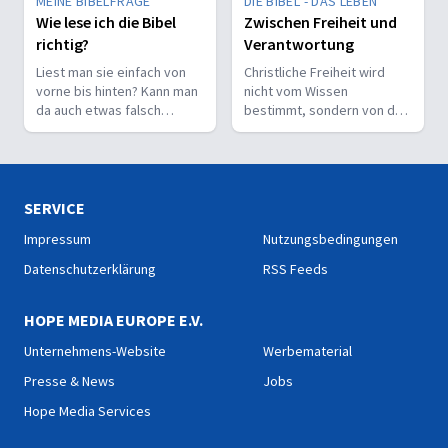
MEINE BIBELFRAGE
DIE BIBEL - DAS LEBEN
Wie lese ich die Bibel
Zwischen Freiheit und
richtig?
Verantwortung
Liest man sie einfach von
Christliche Freiheit wird
vorne bis hinten? Kann man
nicht vom Wissen
da auch etwas falsch
bestimmt, sondern von der
machen? Wie interpretiert
Beziehung zum Nächsten –
man sie richtig?
und vom Ziel, Gott zu ehren.
SERVICE
Impressum
Nutzungsbedingungen
Datenschutzerklärung
RSS Feeds
HOPE MEDIA EUROPE E.V.
Unternehmens-Website
Werbematerial
Presse & News
Jobs
Hope Media Services