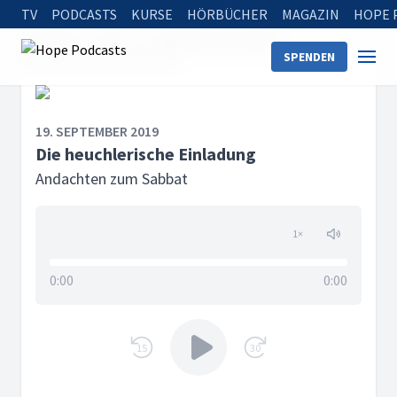
TV
PODCASTS
KURSE
HÖRBÜCHER
MAGAZIN
HOPE 
Startseite
Serien
Andachten zum Sabbat
SPENDEN
Die heuchlerische Einladung
19. SEPTEMBER 2019
Die heuchlerische Einladung
Andachten zum Sabbat
1
×
0:00
0:00
15
30