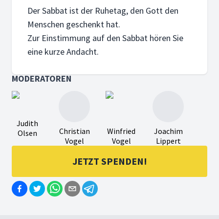
Zeit ist Geld?!
Der Sabbat ist der Ruhetag, den Gott den
Was Zeit ist, wie wir mit ihr umgehen, was das mit uns mac
Menschen geschenkt hat.
Zur Einstimmung auf den Sabbat hören Sie
eine kurze Andacht.
MODERATOREN
19. SEPTEMBER 2019
Die heuchlerische Einladung
Jesus deckt die wahren Absichten einer scheinbar prestiget
Judith
Christian
Winfried
Joachim
Olsen
Vogel
Vogel
Lippert
JETZT SPENDEN!
13. SEPTEMBER 2019
Schlechte Liebe?!
Die Geschichte eines Mädchens zeigt auf drastische Weis