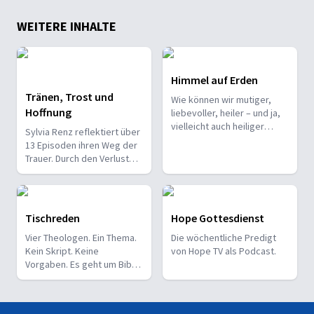
WEITERE INHALTE
Himmel auf Erden
6. SEPTEMBER 2019
Tränen, Trost und
Wie können wir mutiger,
Du bist dran!
Hoffnung
liebevoller, heiler – und ja,
Was hat die Krankheit einer Frau und die Begegnung mit Je
vielleicht auch heiliger
Sylvia Renz reflektiert über
werden? Himmel auf Erden
13 Episoden ihren Weg der
ist mein persönliches
Trauer. Durch den Verlust
Audiotagebuch von der
ihrer Tochter stürzt sie
Suche nach dem guten
zunächst in ein tiefes Loch.
Leben & dem guten Gott: in
Doch mit der Zeit findet sie
Flüchtlingsheimen und
Heilung und entdeckt, wie
Tischreden
Hope Gottesdienst
Pferdeställen, in Tränen und
das Leben trotzdem
30. AUGUST 2019
im Tanz, in der Stille, den
Vier Theologen. Ein Thema.
Die wöchentliche Predigt
weitergehen kann.
Promi-Dating?!
Scherben und in den
Kein Skript. Keine
von Hope TV als Podcast.
wunderbaren Menschen,
Wie wäre es ein Date mit einem Promi zu haben? Ein Textabs
Vorgaben. Es geht um Bibel
die mir jeden Tag
und Glaube, um Gott und
begegnen.
die Welt und das Leben,
auch ganz persönlich. Gott