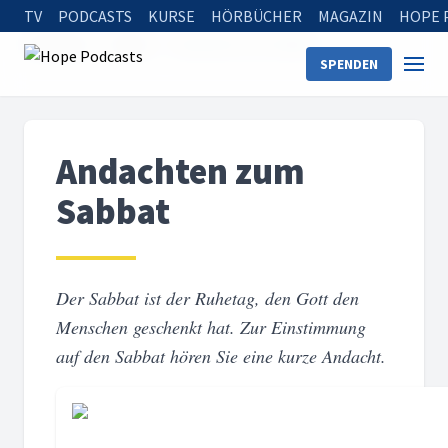
TV
PODCASTS
KURSE
HÖRBÜCHER
MAGAZIN
HOPE 
Startseite
Serien
Andachten zum Sabbat
SPENDEN
Andachten zum
Sabbat
Der Sabbat ist der Ruhetag, den Gott den
Menschen geschenkt hat. Zur Einstimmung
auf den Sabbat hören Sie eine kurze Andacht.