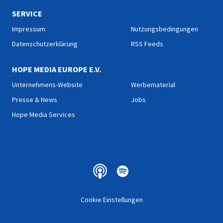
und Bibel verstehen, tiefer
graben, tiefer nachdenken,
SERVICE
tiefer empfinden.
Impressum
Nutzungsbedingungen
23. AUGUST 2019
Datenschutzerklärung
RSS Feeds
Worauf hoffen?
Worauf hofft man, wenn man eigentlich schon gar nicht me
HOPE MEDIA EUROPE E.V.
Unternehmens-Website
Werbematerial
Presse & News
Jobs
Hope Media Services
16. AUGUST 2019
Keine Lust mehr auf Gott?!
Was, wenn ein Christ keine Lust mehr auf Gott hat? Impuls
Cookie Einstellungen