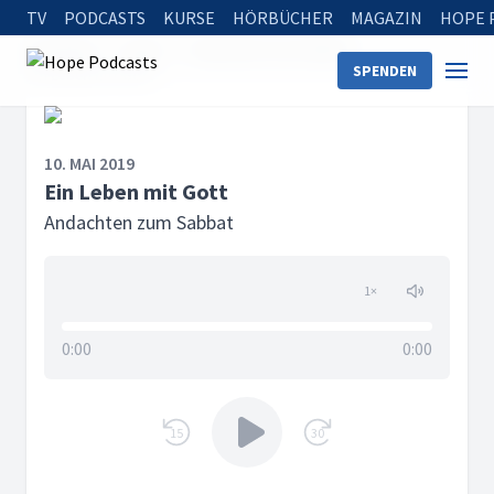
TV
PODCASTS
KURSE
HÖRBÜCHER
MAGAZIN
HOPE 
Startseite
Serien
Andachten zum Sabbat
SPENDEN
Ein Leben mit Gott
10. MAI 2019
Ein Leben mit Gott
Andachten zum Sabbat
1
×
0:00
0:00
15
30