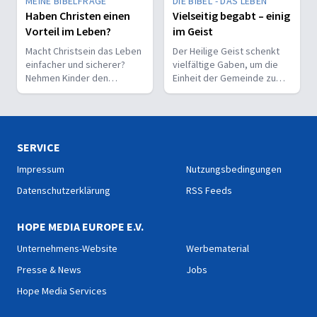
MEINE BIBELFRAGE
DIE BIBEL - DAS LEBEN
Haben Christen einen
Vielseitig begabt – einig
Vorteil im Leben?
im Geist
Macht Christsein das Leben
Der Heilige Geist schenkt
einfacher und sicherer?
vielfältige Gaben, um die
Nehmen Kinder den
Einheit der Gemeinde zu
Glauben leichter an als
stärken und sie zu
Erwachsene?
befähigen, Christus vor den
Menschen zu bekennen.
SERVICE
Impressum
Nutzungsbedingungen
Datenschutzerklärung
RSS Feeds
HOPE MEDIA EUROPE E.V.
Unternehmens-Website
Werbematerial
Presse & News
Jobs
Hope Media Services