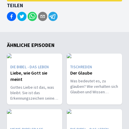
TEILEN
ÄHNLICHE EPISODEN
DIE BIBEL - DAS LEBEN
TISCHREDEN
Liebe, wie Gott sie
Der Glaube
meint
Was bedeutet es, zu
glauben? Wie verhalten sich
Gottes Liebe ist das, was
Glauben und Wissen
bleibt. Sie ist das
zueinander? Ist der Glaube
Erkennungszeichen seiner
ein Geschenk oder eine
Kinder und trägt, wenn alles
Entscheidung?
andere vergeht.