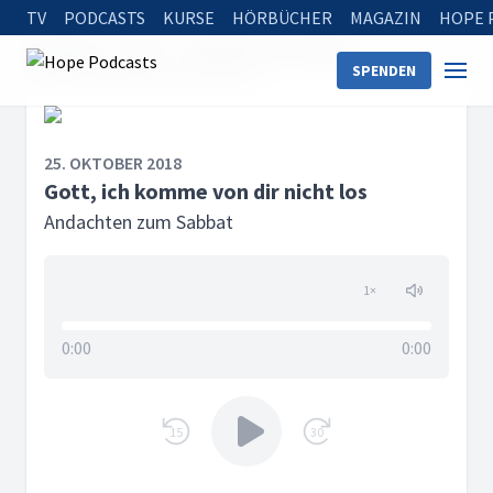
TV
PODCASTS
KURSE
HÖRBÜCHER
MAGAZIN
HOPE 
Startseite
Serien
Andachten zum Sabbat
SPENDEN
Gott, ich komme von dir nicht los
25. OKTOBER 2018
Gott, ich komme von dir nicht los
Andachten zum Sabbat
1
×
0:00
0:00
15
30