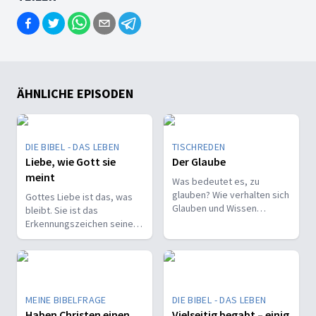
ÄHNLICHE EPISODEN
DIE BIBEL - DAS LEBEN
TISCHREDEN
Liebe, wie Gott sie
Der Glaube
meint
Was bedeutet es, zu
glauben? Wie verhalten sich
Gottes Liebe ist das, was
Glauben und Wissen
bleibt. Sie ist das
zueinander? Ist der Glaube
Erkennungszeichen seiner
ein Geschenk oder eine
Kinder und trägt, wenn alles
Entscheidung?
andere vergeht.
MEINE BIBELFRAGE
DIE BIBEL - DAS LEBEN
Haben Christen einen
Vielseitig begabt – einig