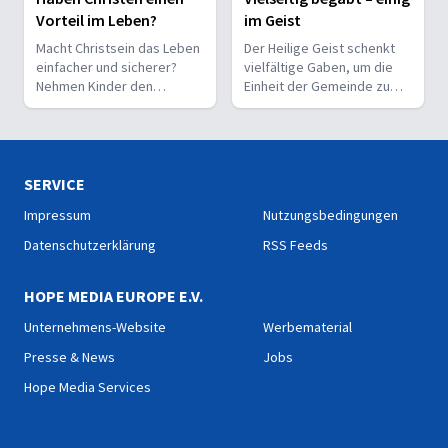
Vorteil im Leben?
im Geist
Macht Christsein das Leben
Der Heilige Geist schenkt
einfacher und sicherer?
vielfältige Gaben, um die
Nehmen Kinder den
Einheit der Gemeinde zu
Glauben leichter an als
stärken und sie zu
Erwachsene?
befähigen, Christus vor den
Menschen zu bekennen.
SERVICE
Impressum
Nutzungsbedingungen
Datenschutzerklärung
RSS Feeds
HOPE MEDIA EUROPE E.V.
Unternehmens-Website
Werbematerial
Presse & News
Jobs
Hope Media Services