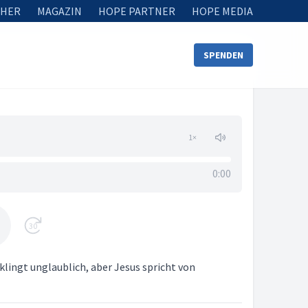
HER
MAGAZIN
HOPE PARTNER
HOPE MEDIA
SPENDEN
1
×
0:00
30
 klingt unglaublich, aber Jesus spricht von