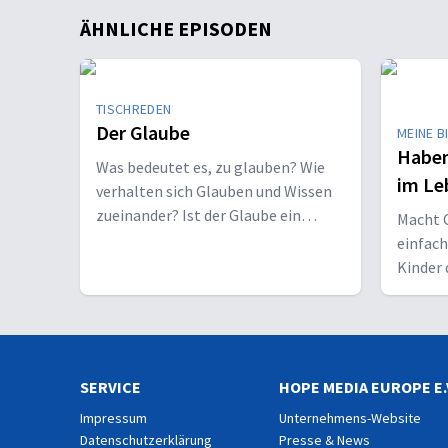
ÄHNLICHE EPISODEN
TISCHREDEN
Der Glaube
MEINE B
Haben
Was bedeutet es, zu glauben? Wie
im Le
verhalten sich Glauben und Wissen
zueinander? Ist der Glaube ein
Macht C
Geschenk oder eine Entscheidung?
einfac
Kinder 
Erwach
SERVICE
HOPE MEDIA EUROPE E.
Impressum
Unternehmens-Website
Datenschutzerklärung
Presse & News