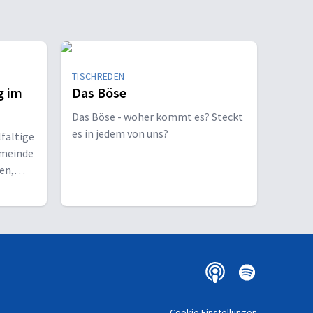
TISCHREDEN
g im
Das Böse
Das Böse - woher kommt es? Steckt
es in jedem von uns?
lfältige
emeinde
en,
u
Cookie Einstellungen