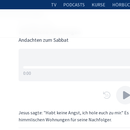
TV
PODCASTS
KURSE
HÖRBÜC
mmlische Wohnungen
23. AUGUST 2018
Himmlische Wohnungen
Andachten zum Sabbat
0:00
15
Jesus sagte: "Habt keine Angst, ich hole euch zu mir." Es
himmlischen Wohnungen für seine Nachfolger.