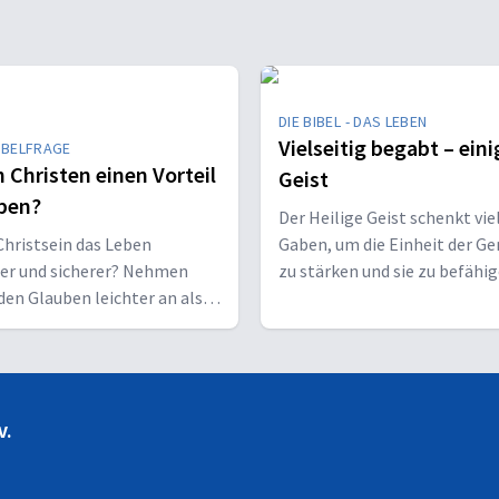
DIE BIBEL - DAS LEBEN
Vielseitig begabt – eini
IBELFRAGE
 Christen einen Vorteil
Geist
ben?
Der Heilige Geist schenkt vie
hristsein das Leben
Gaben, um die Einheit der G
her und sicherer? Nehmen
zu stärken und sie zu befähig
den Glauben leichter an als
Christus vor den Menschen z
sene?
bekennen.
V.