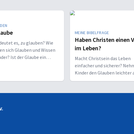
EDEN
laube
MEINE BIBELFRAGE
Haben Christen einen V
eutet es, zu glauben? Wie
im Leben?
en sich Glauben und Wissen
der? Ist der Glaube ein
Macht Christsein das Leben
nk oder eine Entscheidung?
einfacher und sicherer? Neh
Kinder den Glauben leichter 
Erwachsene?
V.