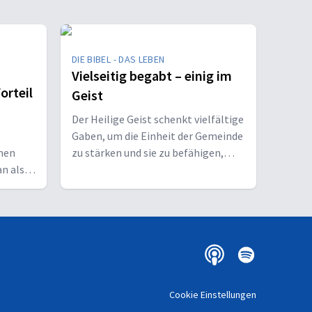
DIE BIBEL - DAS LEBEN
Vielseitig begabt – einig im
orteil
Geist
Der Heilige Geist schenkt vielfältige
Gaben, um die Einheit der Gemeinde
men
zu stärken und sie zu befähigen,
an als
Christus vor den Menschen zu
bekennen.
Cookie Einstellungen