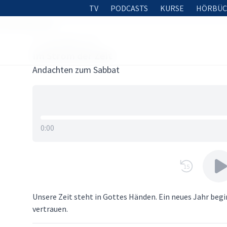
TV
PODCASTS
KURSE
HÖRBÜC
 Strom der Zeit
27. DEZEMBER 2018
Im Strom der Zeit
Andachten zum Sabbat
0:00
15
Unsere Zeit steht in Gottes Händen. Ein neues Jahr begi
vertrauen.