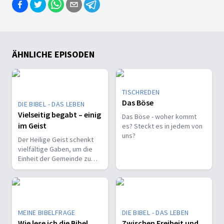
ÄHNLICHE EPISODEN
TISCHREDEN
Das Böse
DIE BIBEL - DAS LEBEN
Vielseitig begabt – einig
Das Böse - woher kommt
im Geist
es? Steckt es in jedem von
uns?
Der Heilige Geist schenkt
vielfältige Gaben, um die
Einheit der Gemeinde zu
stärken und sie zu
befähigen, Christus vor den
Menschen zu bekennen.
MEINE BIBELFRAGE
DIE BIBEL - DAS LEBEN
Wie lese ich die Bibel
Zwischen Freiheit und