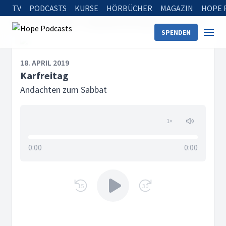
TV
PODCASTS
KURSE
HÖRBÜCHER
MAGAZIN
HOPE 
Startseite
Serien
Andachten zum Sabbat
Karfreitag
SPENDEN
18. APRIL 2019
Karfreitag
Andachten zum Sabbat
1
×
0:00
0:00
15
30