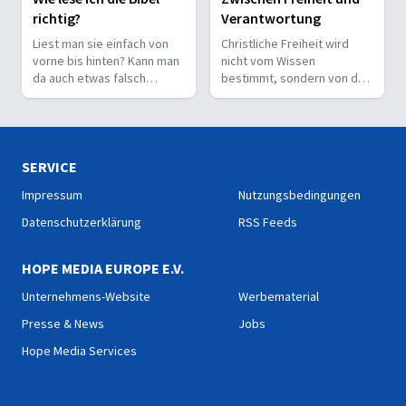
richtig?
Verantwortung
Liest man sie einfach von
Christliche Freiheit wird
vorne bis hinten? Kann man
nicht vom Wissen
da auch etwas falsch
bestimmt, sondern von der
machen? Wie interpretiert
Beziehung zum Nächsten –
man sie richtig?
und vom Ziel, Gott zu ehren.
SERVICE
Impressum
Nutzungsbedingungen
Datenschutzerklärung
RSS Feeds
HOPE MEDIA EUROPE E.V.
Unternehmens-Website
Werbematerial
Presse & News
Jobs
Hope Media Services