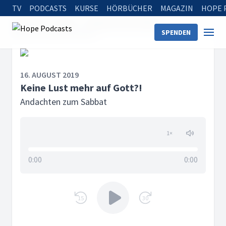
TV
PODCASTS
KURSE
HÖRBÜCHER
MAGAZIN
HOPE 
Startseite
Serien
Andachten zum Sabbat
SPENDEN
Keine Lust mehr auf Gott?!
16. AUGUST 2019
Keine Lust mehr auf Gott?!
Andachten zum Sabbat
1
×
0:00
0:00
15
30