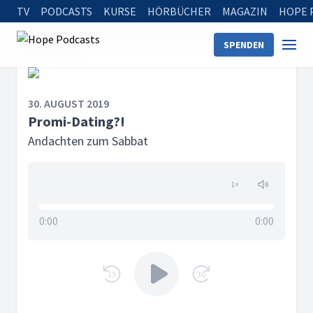
TV
PODCASTS
KURSE
HÖRBÜCHER
MAGAZIN
HOPE 
Startseite
Serien
Andachten zum Sabbat
SPENDEN
Promi-Dating?!
30. AUGUST 2019
Promi-Dating?!
Andachten zum Sabbat
1
×
0:00
0:00
15
30