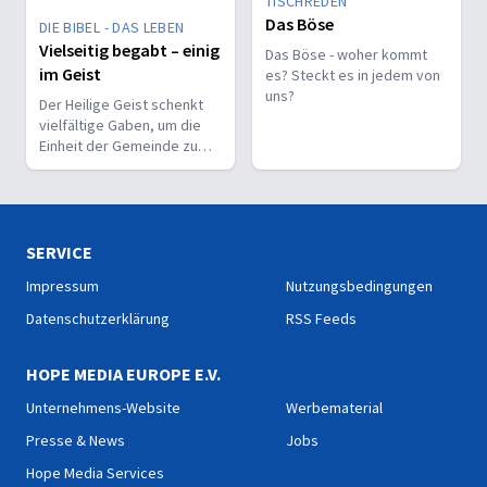
TISCHREDEN
Das Böse
DIE BIBEL - DAS LEBEN
Vielseitig begabt – einig
Das Böse - woher kommt
im Geist
es? Steckt es in jedem von
uns?
Der Heilige Geist schenkt
vielfältige Gaben, um die
Einheit der Gemeinde zu
stärken und sie zu
befähigen, Christus vor den
Menschen zu bekennen.
SERVICE
Impressum
Nutzungsbedingungen
Datenschutzerklärung
RSS Feeds
HOPE MEDIA EUROPE E.V.
Unternehmens-Website
Werbematerial
Presse & News
Jobs
Hope Media Services