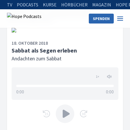
TV
PODCASTS
KURSE
HÖRBÜCHER
MAGAZIN
HOPE 
Startseite
Serien
Andachten zum Sabbat
SPENDEN
Sabbat als Segen erleben
18. OKTOBER 2018
Sabbat als Segen erleben
Andachten zum Sabbat
1
×
0:00
0:00
15
30