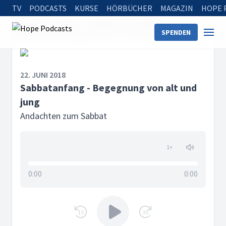
TV
PODCASTS
KURSE
HÖRBÜCHER
MAGAZIN
HOPE 
Startseite
Serien
Andachten zum Sabbat
SPENDEN
Sabbatanfang - Begegnung von alt und jung
22. JUNI 2018
Sabbatanfang - Begegnung von alt und
jung
Andachten zum Sabbat
1
×
0:00
0:00
15
30