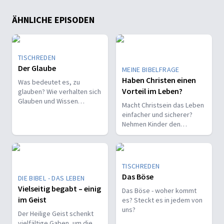
ÄHNLICHE EPISODEN
TISCHREDEN
Der Glaube
MEINE BIBELFRAGE
Haben Christen einen
Was bedeutet es, zu
Vorteil im Leben?
glauben? Wie verhalten sich
Glauben und Wissen
Macht Christsein das Leben
zueinander? Ist der Glaube
einfacher und sicherer?
ein Geschenk oder eine
Nehmen Kinder den
Entscheidung?
Glauben leichter an als
Erwachsene?
TISCHREDEN
Das Böse
DIE BIBEL - DAS LEBEN
Vielseitig begabt – einig
Das Böse - woher kommt
im Geist
es? Steckt es in jedem von
uns?
Der Heilige Geist schenkt
vielfältige Gaben, um die