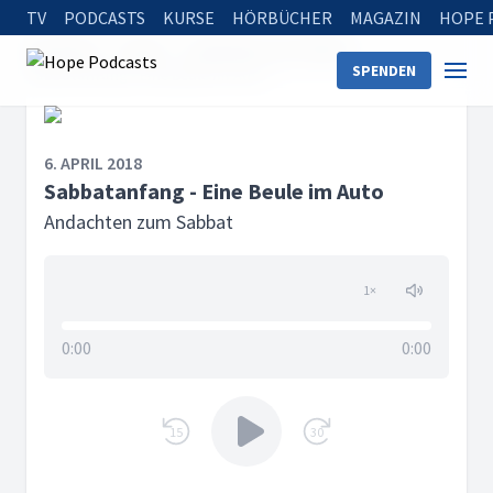
TV
PODCASTS
KURSE
HÖRBÜCHER
MAGAZIN
HOPE 
Startseite
Serien
Andachten zum Sabbat
SPENDEN
Sabbatanfang - Eine Beule im Auto
6. APRIL 2018
Sabbatanfang - Eine Beule im Auto
Andachten zum Sabbat
1
×
0:00
0:00
15
30