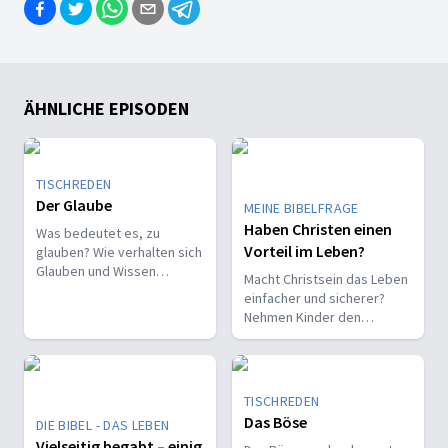
ÄHNLICHE EPISODEN
TISCHREDEN
Der Glaube
MEINE BIBELFRAGE
Haben Christen einen
Was bedeutet es, zu
Vorteil im Leben?
glauben? Wie verhalten sich
Glauben und Wissen
Macht Christsein das Leben
zueinander? Ist der Glaube
einfacher und sicherer?
ein Geschenk oder eine
Nehmen Kinder den
Entscheidung?
Glauben leichter an als
Erwachsene?
TISCHREDEN
Das Böse
DIE BIBEL - DAS LEBEN
Vielseitig begabt – einig