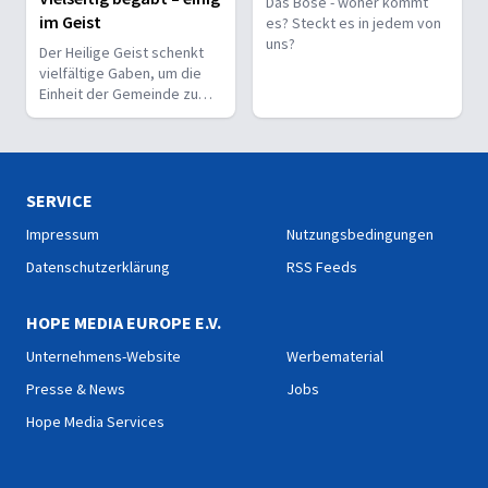
Das Böse - woher kommt
im Geist
es? Steckt es in jedem von
uns?
Der Heilige Geist schenkt
vielfältige Gaben, um die
Einheit der Gemeinde zu
stärken und sie zu
befähigen, Christus vor den
Menschen zu bekennen.
SERVICE
Impressum
Nutzungsbedingungen
Datenschutzerklärung
RSS Feeds
HOPE MEDIA EUROPE E.V.
Unternehmens-Website
Werbematerial
Presse & News
Jobs
Hope Media Services