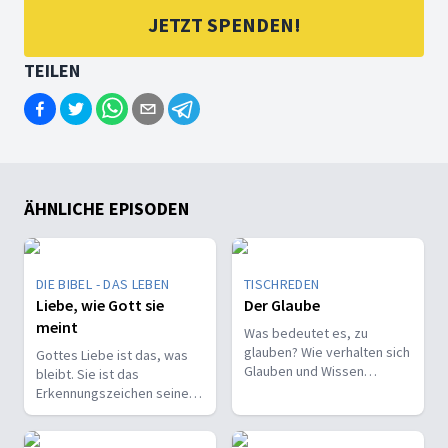
JETZT SPENDEN!
TEILEN
ÄHNLICHE EPISODEN
DIE BIBEL - DAS LEBEN
TISCHREDEN
Liebe, wie Gott sie
Der Glaube
meint
Was bedeutet es, zu
glauben? Wie verhalten sich
Gottes Liebe ist das, was
Glauben und Wissen
bleibt. Sie ist das
zueinander? Ist der Glaube
Erkennungszeichen seiner
ein Geschenk oder eine
Kinder und trägt, wenn alles
Entscheidung?
andere vergeht.