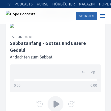
TV
PODCASTS
KURSE
HÖRBÜCHER
MAGAZIN
HOPE 
Startseite
Serien
Andachten zum Sabbat
SPENDEN
Sabbatanfang - Gottes und unsere Geduld
15. JUNI 2018
Sabbatanfang - Gottes und unsere
Geduld
Andachten zum Sabbat
1
×
0:00
0:00
15
30