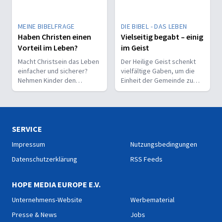
MEINE BIBELFRAGE
DIE BIBEL - DAS LEBEN
Haben Christen einen
Vielseitig begabt – einig
Vorteil im Leben?
im Geist
Macht Christsein das Leben
Der Heilige Geist schenkt
einfacher und sicherer?
vielfältige Gaben, um die
Nehmen Kinder den
Einheit der Gemeinde zu
Glauben leichter an als
stärken und sie zu
Erwachsene?
befähigen, Christus vor den
Menschen zu bekennen.
SERVICE
Impressum
Nutzungsbedingungen
Datenschutzerklärung
RSS Feeds
HOPE MEDIA EUROPE E.V.
Unternehmens-Website
Werbematerial
Presse & News
Jobs