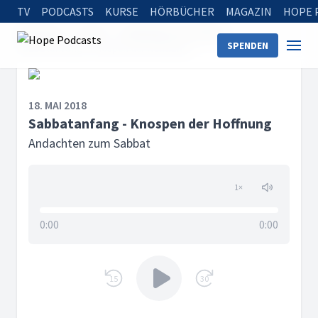
TV
PODCASTS
KURSE
HÖRBÜCHER
MAGAZIN
HOPE 
Startseite
Serien
Andachten zum Sabbat
SPENDEN
Sabbatanfang - Knospen der Hoffnung
18. MAI 2018
Sabbatanfang - Knospen der Hoffnung
Andachten zum Sabbat
1
×
0:00
0:00
15
30