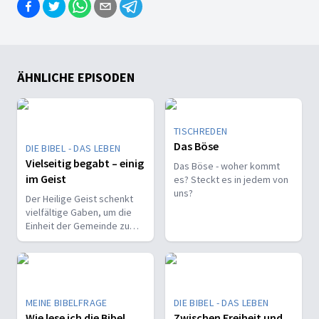
ÄHNLICHE EPISODEN
TISCHREDEN
Das Böse
DIE BIBEL - DAS LEBEN
Vielseitig begabt – einig
Das Böse - woher kommt
im Geist
es? Steckt es in jedem von
uns?
Der Heilige Geist schenkt
vielfältige Gaben, um die
Einheit der Gemeinde zu
stärken und sie zu
befähigen, Christus vor den
Menschen zu bekennen.
MEINE BIBELFRAGE
DIE BIBEL - DAS LEBEN
Wie lese ich die Bibel
Zwischen Freiheit und