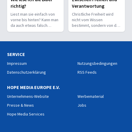
richtig?
Verantwortung
Liest man sie einfach von
Christliche Freiheit wird
vorne bis hinten? Kann man
nicht vom Wissen
da auch etwas falsch
bestimmt, sondern von der
machen? Wie interpretiert
Beziehung zum Nächsten –
man sie richtig?
und vom Ziel, Gott zu ehren.
SERVICE
Impressum
Nutzungsbedingungen
Datenschutzerklärung
RSS Feeds
HOPE MEDIA EUROPE E.V.
Unternehmens-Website
Werbematerial
Presse & News
Jobs
Hope Media Services