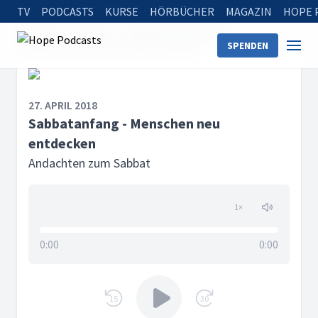
TV
PODCASTS
KURSE
HÖRBÜCHER
MAGAZIN
HOPE 
Startseite
Serien
Andachten zum Sabbat
SPENDEN
Sabbatanfang - Menschen neu entdecken
27. APRIL 2018
Sabbatanfang - Menschen neu
entdecken
Andachten zum Sabbat
1
×
0:00
0:00
15
30