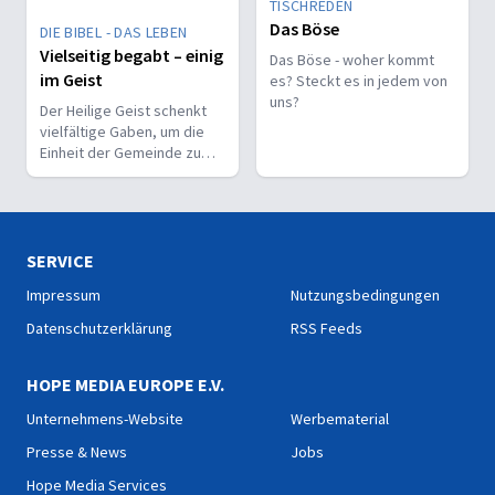
TISCHREDEN
Das Böse
DIE BIBEL - DAS LEBEN
Vielseitig begabt – einig
Das Böse - woher kommt
im Geist
es? Steckt es in jedem von
uns?
Der Heilige Geist schenkt
vielfältige Gaben, um die
Einheit der Gemeinde zu
stärken und sie zu
befähigen, Christus vor den
Menschen zu bekennen.
SERVICE
Impressum
Nutzungsbedingungen
Datenschutzerklärung
RSS Feeds
HOPE MEDIA EUROPE E.V.
Unternehmens-Website
Werbematerial
Presse & News
Jobs
Hope Media Services