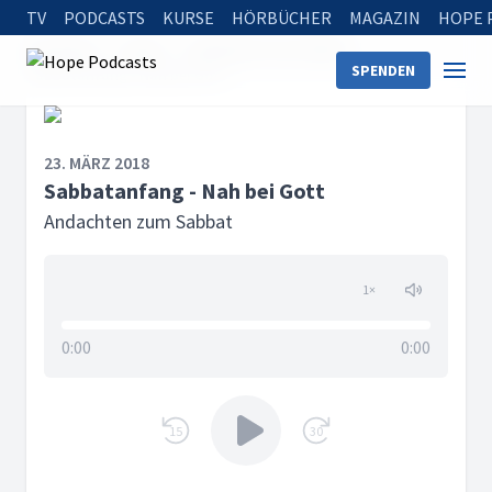
TV
PODCASTS
KURSE
HÖRBÜCHER
MAGAZIN
HOPE 
Startseite
Serien
Andachten zum Sabbat
SPENDEN
Sabbatanfang - Nah bei Gott
23. MÄRZ 2018
Sabbatanfang - Nah bei Gott
Andachten zum Sabbat
1
×
0:00
0:00
15
30