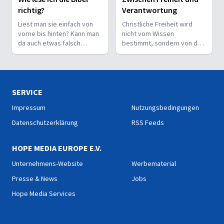
richtig?
Verantwortung
Liest man sie einfach von
Christliche Freiheit wird
vorne bis hinten? Kann man
nicht vom Wissen
da auch etwas falsch
bestimmt, sondern von der
machen? Wie interpretiert
Beziehung zum Nächsten –
man sie richtig?
und vom Ziel, Gott zu ehren.
SERVICE
Impressum
Nutzungsbedingungen
Datenschutzerklärung
RSS Feeds
HOPE MEDIA EUROPE E.V.
Unternehmens-Website
Werbematerial
Presse & News
Jobs
Hope Media Services