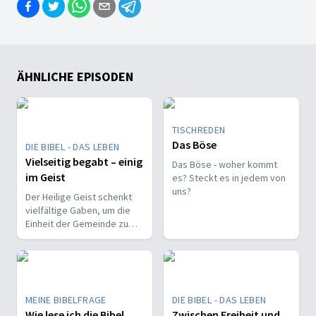
ÄHNLICHE EPISODEN
TISCHREDEN
Das Böse
DIE BIBEL - DAS LEBEN
Vielseitig begabt – einig
Das Böse - woher kommt
im Geist
es? Steckt es in jedem von
uns?
Der Heilige Geist schenkt
vielfältige Gaben, um die
Einheit der Gemeinde zu
stärken und sie zu
befähigen, Christus vor den
Menschen zu bekennen.
MEINE BIBELFRAGE
DIE BIBEL - DAS LEBEN
Wie lese ich die Bibel
Zwischen Freiheit und