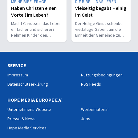
MEINE BIBELFRAGE
DIE BIBEL - DAS LEBEN
Haben Christen einen
Vielseitig begabt – einig
Vorteil im Leben?
im Geist
Macht Christsein das Leben
Der Heilige Geist schenkt
einfacher und sicherer?
vielfältige Gaben, um die
Nehmen Kinder den
Einheit der Gemeinde zu
Glauben leichter an als
stärken und sie zu
Erwachsene?
befähigen, Christus vor den
Menschen zu bekennen.
SERVICE
Impressum
Nutzungsbedingungen
Datenschutzerklärung
RSS Feeds
HOPE MEDIA EUROPE E.V.
Unternehmens-Website
Werbematerial
Presse & News
Jobs
Hope Media Services