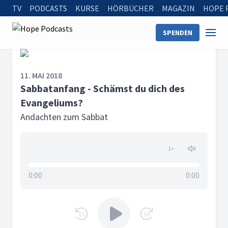
TV
PODCASTS
KURSE
HÖRBÜCHER
MAGAZIN
HOPE 
Startseite
Serien
Andachten zum Sabbat
SPENDEN
Sabbatanfang - Schämst du dich des Evangeliums?
11. MAI 2018
Sabbatanfang - Schämst du dich des
Evangeliums?
Andachten zum Sabbat
1
×
0:00
0:00
15
30