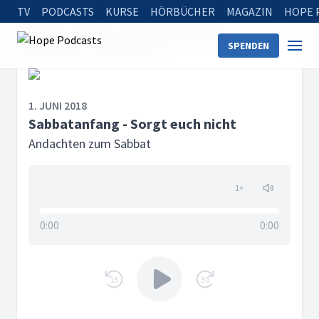
TV
PODCASTS
KURSE
HÖRBÜCHER
MAGAZIN
HOPE 
Startseite
Serien
Andachten zum Sabbat
SPENDEN
Sabbatanfang - Sorgt euch nicht
1. JUNI 2018
Sabbatanfang - Sorgt euch nicht
Andachten zum Sabbat
1
×
0:00
0:00
15
30