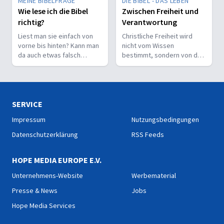
MEINE BIBELFRAGE
DIE BIBEL - DAS LEBEN
Wie lese ich die Bibel
Zwischen Freiheit und
richtig?
Verantwortung
Liest man sie einfach von
Christliche Freiheit wird
vorne bis hinten? Kann man
nicht vom Wissen
da auch etwas falsch
bestimmt, sondern von der
machen? Wie interpretiert
Beziehung zum Nächsten –
man sie richtig?
und vom Ziel, Gott zu ehren.
SERVICE
Impressum
Nutzungsbedingungen
Datenschutzerklärung
RSS Feeds
HOPE MEDIA EUROPE E.V.
Unternehmens-Website
Werbematerial
Presse & News
Jobs
Hope Media Services