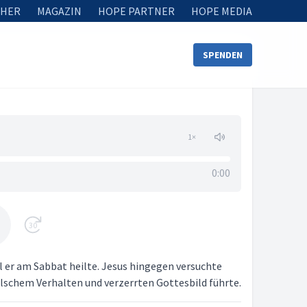
HER
MAGAZIN
HOPE PARTNER
HOPE MEDIA
SPENDEN
1
×
0:00
30
il er am Sabbat heilte. Jesus hingegen versuchte
falschem Verhalten und verzerrten Gottesbild führte.