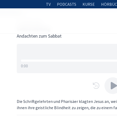
TV
PODCASTS
KURSE
HÖRBÜC
bbatheilung
25. APRIL 2019
Sabbatheilung
Andachten zum Sabbat
0:00
15
Die Schriftgelehrten und Pharisäer klagten Jesus an, we
ihnen ihre geistliche Blindheit zu zeigen, die zu einem 