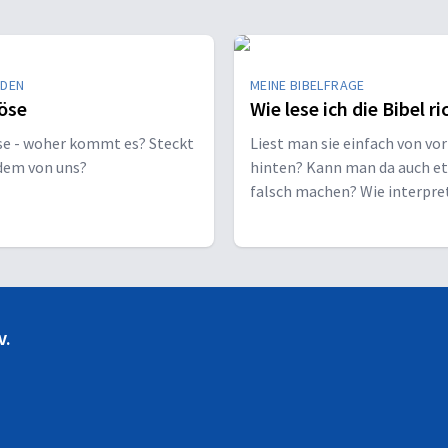
EDEN
MEINE BIBELFRAGE
öse
Wie lese ich die Bibel ri
se - woher kommt es? Steckt
Liest man sie einfach von vor
edem von uns?
hinten? Kann man da auch e
falsch machen? Wie interpre
man sie richtig?
V.