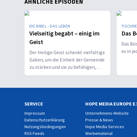
ÄHNLICHE EPISODEN
DIE BIBEL - DAS LEBEN
TISCHR
Vielseitig begabt – einig im
Das B
Geist
Das Bö
es in j
Der Heilige Geist schenkt vielfältige
Gaben, um die Einheit der Gemeinde
zu stärken und sie zu befähigen,
Christus vor den Menschen zu
bekennen.
SERVICE
HOPE MEDIA EUROPE E.
Impressum
Unternehmens-Website
Datenschutzerklärung
Presse & News
Nutzungsbedingungen
Hope Media Services
RSS Feeds
Werbematerial