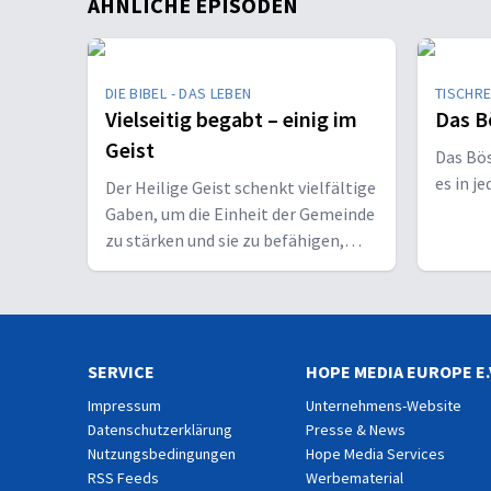
ÄHNLICHE EPISODEN
DIE BIBEL - DAS LEBEN
TISCHR
Vielseitig begabt – einig im
Das B
Geist
Das Bö
es in j
Der Heilige Geist schenkt vielfältige
Gaben, um die Einheit der Gemeinde
zu stärken und sie zu befähigen,
Christus vor den Menschen zu
bekennen.
SERVICE
HOPE MEDIA EUROPE E.
Impressum
Unternehmens-Website
Datenschutzerklärung
Presse & News
Nutzungsbedingungen
Hope Media Services
RSS Feeds
Werbematerial