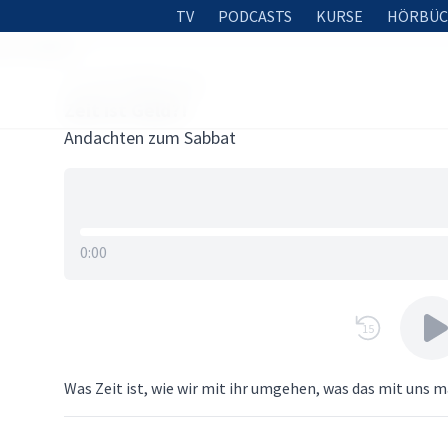
TV
PODCASTS
KURSE
HÖRBÜC
t ist Geld?!
26. SEPTEMBER 2019
Zeit ist Geld?!
Andachten zum Sabbat
0:00
15
Was Zeit ist, wie wir mit ihr umgehen, was das mit uns 