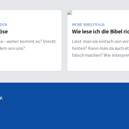
EDEN
MEINE BIBELFRAGE
öse
Wie lese ich die Bibel ri
se - woher kommt es? Steckt
Liest man sie einfach von vor
edem von uns?
hinten? Kann man da auch e
falsch machen? Wie interpre
man sie richtig?
V.