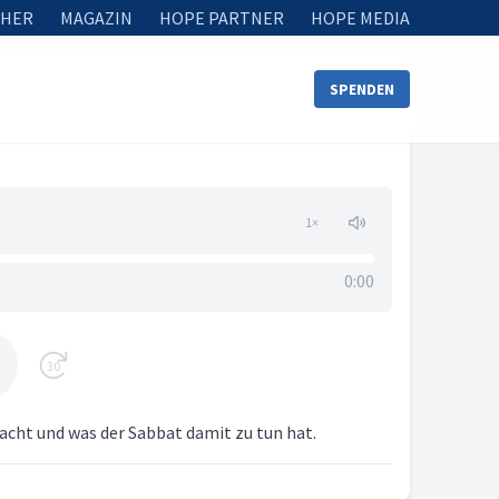
HER
MAGAZIN
HOPE PARTNER
HOPE MEDIA
SPENDEN
1
×
0:00
30
macht und was der Sabbat damit zu tun hat.