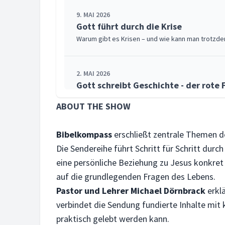
9. MAI 2026
Gott führt durch die Krise
Warum gibt es Krisen – und wie kann man trotzdem
2. MAI 2026
Gott schreibt Geschichte - der rote 
Von Schöpfung bis neue Erde: Die Bibel erzählt ei
ABOUT THE SHOW
25. APRIL 2026
Bibelkompass
erschließt zentrale Themen der
Gott lässt sich erleben
Die Sendereihe führt Schritt für Schritt dur
Lukas 5 zeigt: Gott bleibt nicht Theorie. Wer hört
eine persönliche Beziehung zu Jesus konkret a
auf die grundlegenden Fragen des Lebens.
Pastor und Lehrer Michael Dörnbrack
erklä
18. APRIL 2026
Gott lässt sich sehen
verbindet die Sendung fundierte Inhalte mit 
Wie lässt sich der unsichtbare Gott erkennen? Da
praktisch gelebt werden kann.