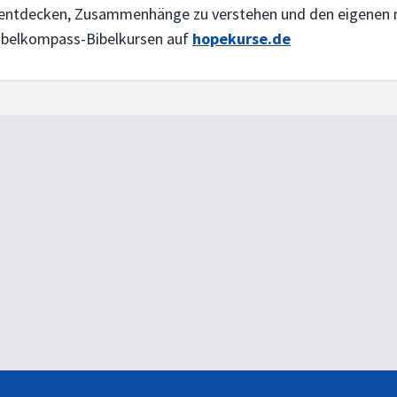
zu entdecken, Zusammenhänge zu verstehen und den eigenen n
Bibelkompass-Bibelkursen auf
hopekurse.de
ur den Anfang der Welt. Er offenbart Gottes Charakter.
ich?
 der sucht, wartet und sich freut. Ein Gottesbild, das Glauben und Leben präg