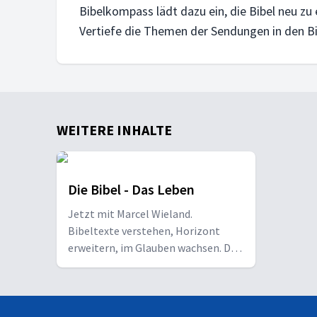
Bibelkompass lädt dazu ein, die Bibel neu 
Vertiefe die Themen der Sendungen in den 
11. APRIL 2026
Gott schuf das Leben
Der biblische Schöpfungsbericht zeigt mehr als n
5. APRIL 2026
WEITERE INHALTE
Gott stellt sich vor - wer ist er wirkl
Wie ist Gott wirklich? Lukas 15 zeigt einen Vater,
Die Bibel - Das Leben
Jetzt mit Marcel Wieland.
Bibeltexte verstehen, Horizont
erweitern, im Glauben wachsen. Die
wöchentliche Bibel-Talkrunde.
Jeden Sonntag ein neues Thema.