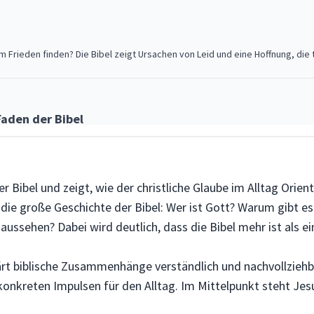
 Frieden finden? Die Bibel zeigt Ursachen von Leid und eine Hoffnung, die t
Faden der Bibel
ne große Geschichte voller Hoffnung – mit Jesus als Mitte und Ziel.
 Bibel und zeigt, wie der christliche Glaube im Alltag Orien
ch die große Geschichte der Bibel: Wer ist Gott? Warum gibt 
, vertraut und handelt, erlebt seine Nähe und Veränderung.
ussehen? Dabei wird deutlich, dass die Bibel mehr ist als ei
rt biblische Zusammenhänge verständlich und nachvollziehb
konkreten Impulsen für den Alltag. Im Mittelpunkt steht Jes
s Johannesevangelium gibt eine klare Antwort!