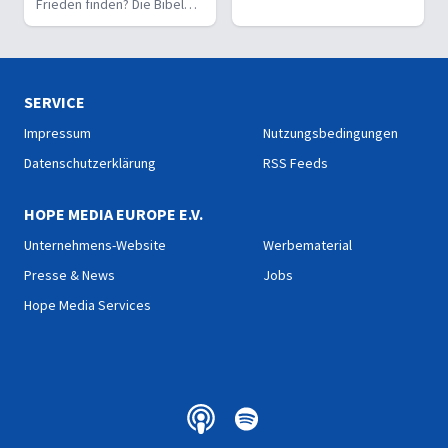
Schmerz, Tod und
Frieden finden? Die Bibel
Ungerechtigkeit.
zeigt Ursachen von Leid und
eine Hoffnung, die trägt.
SERVICE
Impressum
Nutzungsbedingungen
Datenschutzerklärung
RSS Feeds
HOPE MEDIA EUROPE E.V.
Unternehmens-Website
Werbematerial
Presse & News
Jobs
Hope Media Services