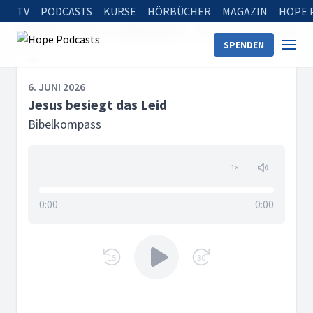
TV
PODCASTS
KURSE
HÖRBÜCHER
MAGAZIN
HOPE 
Startseite
Serien
Bibelkompass
Jesus besiegt das Leid
SPENDEN
6. JUNI 2026
Jesus besiegt das Leid
Bibelkompass
1
×
0:00
0:00
15
30