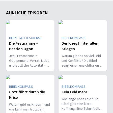
ÄHNLICHE EPISODEN
HOPE GOTTESDIENST
BIBELKOMPASS
Die Festnahme –
Der Krieg hinter allen
Bastian Ogon
Kriegen
Jesu Festnahme in
Warum gibt es so viel Leid
Gethsemane: Verrat, Liebe
und Konflikte? Die Bibel
und göttliche Autorität –
zeigt einen unsichtbaren
warum er sich freiwillig für
Kampf hinter allen Kriegen –
uns ausliefern ließ.
und eine überraschende
Lösung.
BIBELKOMPASS
BIBELKOMPASS
Gott führt durch die
Kein Leid mehr
Krise
Wie lange noch Leid? Die
Bibel gibt eine klare
Warum gibt es Krisen – und
Hoffnung: Eine Zukunft ohne
wie kann man trotzdem