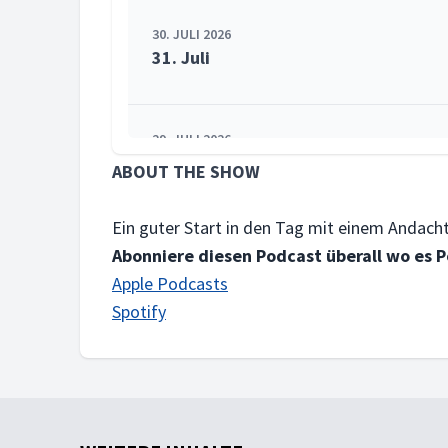
30. JULI 2026
31. Juli
29. JULI 2026
30. Juli
ABOUT THE SHOW
Ein guter Start in den Tag mit einem Andach
28. JULI 2026
Abonniere diesen Podcast überall wo es Po
29. Juli
Apple Podcasts
Spotify
28. JULI 2026
29. August