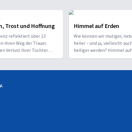
n, Trost und Hoffnung
Himmel auf Erden
Renz reflektiert über 13
Wie können wir mutiger, lieb
n ihren Weg der Trauer.
heiler – und ja, vielleicht auc
en Verlust ihrer Tochter
heiliger werden? Himmel auf
sie zunächst in ein tiefes
ist mein persönliches
och mit der Zeit findet sie
Audiotagebuch von der Such
 und entdeckt, wie das Leben
dem guten Leben & dem gute
em weitergehen kann.
in Flüchtlingsheimen und
V.
Pferdeställen, in Tränen und
Tanz, in der Stille, den Sche
in den wunderbaren Menschen
mir jeden Tag begegnen.