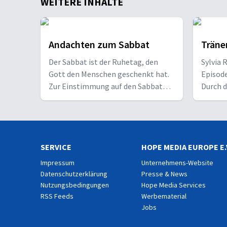
WEITERE INHALTE
27. JULI 2026
28. Juli
Andachten zum Sabbat
Träne
26. JULI 2026
Der Sabbat ist der Ruhetag, den
Sylvia 
27. Juli
Gott den Menschen geschenkt hat.
Episode
Zur Einstimmung auf den Sabbat
Durch d
hören Sie eine kurze Andacht.
stürzt 
25. JULI 2026
Loch. D
26. Juli
Heilung
trotzd
SERVICE
HOPE MEDIA EUROPE E.
Impressum
24. JULI 2026
Unternehmens-Website
25. Juli
Datenschutzerklärung
Presse & News
Nutzungsbedingungen
Hope Media Services
RSS Feeds
Werbematerial
Jobs
23. JULI 2026