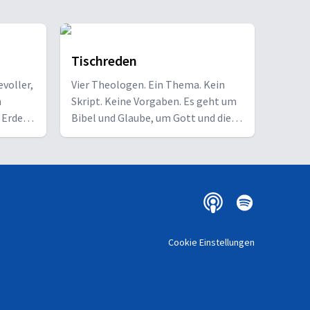
Tischreden
evoller,
Vier Theologen. Ein Thema. Kein
h
Skript. Keine Vorgaben. Es geht um
 Erden
Bibel und Glaube, um Gott und die
Welt und das Leben, auch ganz
e nach
persönlich. Gott und Bibel
n Gott:
verstehen, tiefer graben, tiefer
nachdenken, tiefer empfinden.
 im
rben und
, die
Cookie Einstellungen