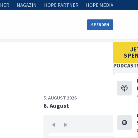
HER
MAGAZIN
HOPE PARTNER
HOPE MEDIA
SPENDEN
JE
SPE
PODCAST
5. AUGUST 2026
6. August