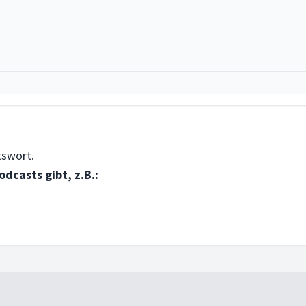
tswort.
dcasts gibt, z.B.: