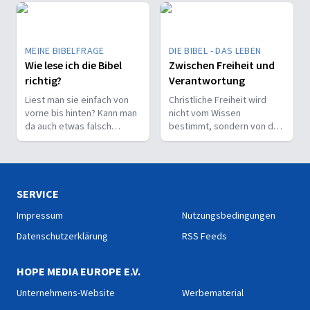
befähigen, Christus vor den
Menschen zu bekennen.
MEINE BIBELFRAGE
DIE BIBEL - DAS LEBEN
Wie lese ich die Bibel
Zwischen Freiheit und
richtig?
Verantwortung
Liest man sie einfach von
Christliche Freiheit wird
vorne bis hinten? Kann man
nicht vom Wissen
da auch etwas falsch
bestimmt, sondern von der
machen? Wie interpretiert
Beziehung zum Nächsten –
man sie richtig?
und vom Ziel, Gott zu ehren.
SERVICE
Impressum
Nutzungsbedingungen
Datenschutzerklärung
RSS Feeds
HOPE MEDIA EUROPE E.V.
Unternehmens-Website
Werbematerial