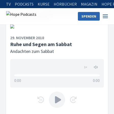
TV
PODCASTS
KURSE
HÖRBÜCHER
MAGAZIN
HOPE 
Startseite
Serien
Andachten zum Sabbat
SPENDEN
Ruhe und Segen am Sabbat
29. NOVEMBER 2018
Ruhe und Segen am Sabbat
Andachten zum Sabbat
1
×
0:00
0:00
15
30