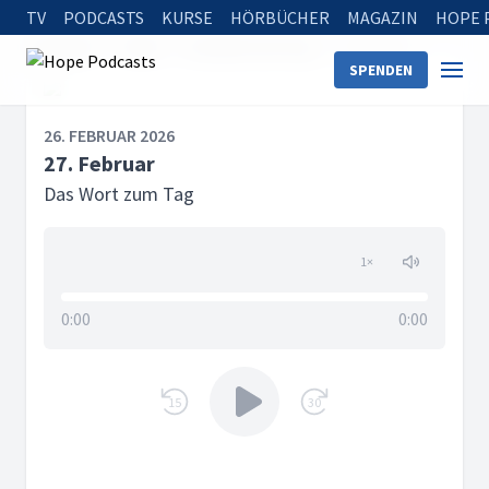
TV
PODCASTS
KURSE
HÖRBÜCHER
MAGAZIN
HOPE 
Startseite
Serien
Das Wort zum Tag
27. Februar
SPENDEN
26. FEBRUAR 2026
27. Februar
Das Wort zum Tag
1
×
0:00
0:00
15
30