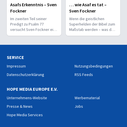
Asafs Erkenntnis – Sven
… wie Asaf es tat –
Fockner
Sven Fockner
Im zweiten Teil seiner
Wenn die geistlichen
Predigt zu Psalm 77
Superhelden der Bibel zum
versucht Sven Fockner eine
Maßstab werden – was darf
radikale Aussage Asafs zu
ein normaler Gläubiger
deuten: Wunder bringen
wirklich erwarten?
keine Gotteserkenntnis.
SERVICE
Impressum
Nutzungsbedingungen
Datenschutzerklärung
RSS Feeds
HOPE MEDIA EUROPE E.V.
Unternehmens-Website
Werbematerial
Presse & News
Jobs
Hope Media Services