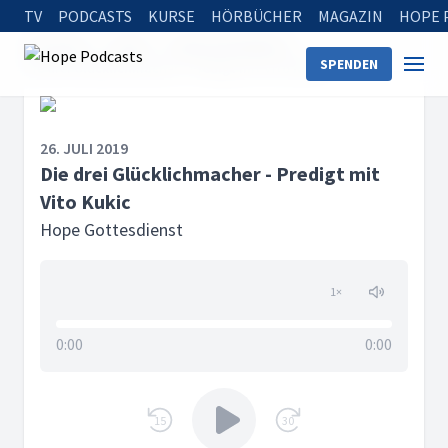
TV
PODCASTS
KURSE
HÖRBÜCHER
MAGAZIN
HOPE 
Startseite
Serien
Hope Gottesdienst
SPENDEN
Die drei Glücklichmacher - Predigt mit Vito Kukic
26. JULI 2019
Die drei Glücklichmacher - Predigt mit
Vito Kukic
Hope Gottesdienst
1
×
0:00
0:00
15
30