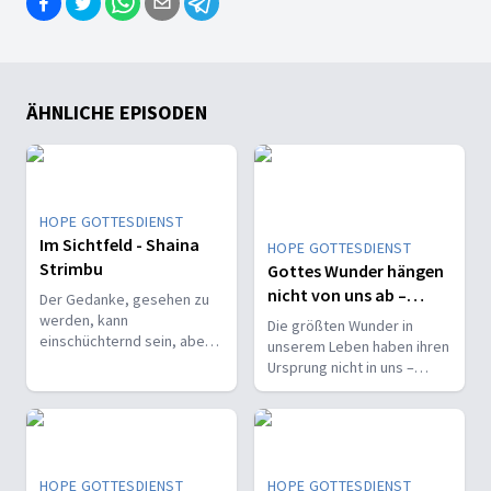
ÄHNLICHE EPISODEN
HOPE GOTTESDIENST
Im Sichtfeld - Shaina
HOPE GOTTESDIENST
Strimbu
Gottes Wunder hängen
nicht von uns ab –
Der Gedanke, gesehen zu
Edwin Rosado
werden, kann
Die größten Wunder in
einschüchternd sein, aber
unserem Leben haben ihren
Gottes Blick ist freundlich
Ursprung nicht in uns –
gesinnt. Sie hat es erlebt
sondern in Gott selbst.
und für Gott einen
Spitznamen erfunden.
HOPE GOTTESDIENST
HOPE GOTTESDIENST