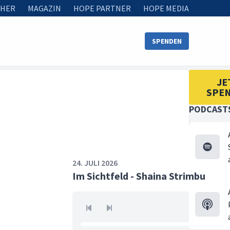
HER
MAGAZIN
HOPE PARTNER
HOPE MEDIA
SPENDEN
JE
SPE
PODCAST
24. JULI 2026
Im Sichtfeld - Shaina Strimbu