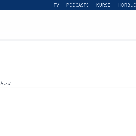
TV
PODCASTS
KURSE
HÖRBÜC
dcast.