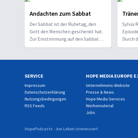
Andachten zum Sabbat
Träne
22. MAI 2026
Der Tröster, der Herzen verändert –
Der Sabbat ist der Ruhetag, den
Sylvia 
Die Pfingstpredigt mit Udo Brünner zeigt, was da
Gott den Menschen geschenkt hat.
Episode
gewinnen können.
Zur Einstimmung auf den Sabbat
Durch d
hören Sie eine kurze Andacht.
stürzt 
Loch. D
15. MAI 2026
Heilung
Nicht der Geist der Furcht – Wolfga
trotzd
Wie lebe ich ohne Angst? Pastor Wolfgang Dorn ze
SERVICE
HOPE MEDIA EUROPE E.
Impressum
Unternehmens-Website
Datenschutzerklärung
Presse & News
8. MAI 2026
Nutzungsbedingungen
Hope Media Services
Wir haben ein kleines Problem – Ivan
RSS Feeds
Werbematerial
In dieser Predigt spricht Ivana Ivana Kostadinovi
Jobs
HopePodcasts - Am Leben interessiert
1. MAI 2026
Gott, der Baumeister – Gerson Tara