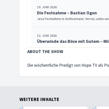
19. JUNI 2026
Die Festnahme – Bastian Ogon
Jesu Festnahme in Gethsemane: Verrat, Liebe und gö
12. JUNI 2026
Überwinde das Böse mit Gutem – Nils
Wut überwinden: Nach Römerbrief 12,21 zeigt Jes
ABOUT THE SHOW
5. JUNI 2026
Die wöchentliche Predigt von Hope TV als P
Die letzte Freiheit, die uns bleibt – 
Diese Predigt lädt dazu ein, Freiheit neu zu verst
29. MAI 2026
Kein vom Himmel gefallenes Wunder
WEITERE INHALTE
Unsichtbarer Gott – echter Glaube: Warum die Bib