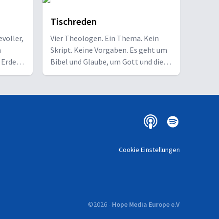
Tischreden
evoller,
Vier Theologen. Ein Thema. Kein
st Tröster in schwierigen Zeiten und zugleich die Kraft, die echte Veränd
h
Skript. Keine Vorgaben. Es geht um
 Erden
Bibel und Glaube, um Gott und die
Welt und das Leben, auch ganz
e nach
persönlich. Gott und Bibel
n Gott:
verstehen, tiefer graben, tiefer
nachdenken, tiefer empfinden.
agen.
 im
rben und
, die
Cookie Einstellungen
ndern Kraft, Liebe und Besonnenheit.
©
2026
-
Hope Media Europe e.V