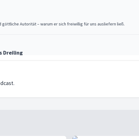
ttliche Autorität – warum er sich freiwillig für uns ausliefern ließ.
 Dreiling
us Christus, wie Gutes das Böse besiegt.
odcast.
Daniela Gelbrich
ehen – nicht als etwas, das wir verlieren können, sondern als etwas, das wir
buch – Siegfried Wittwer
el Gottes persönliche Botschaft ist und die Beziehung zu Jesus alles verän