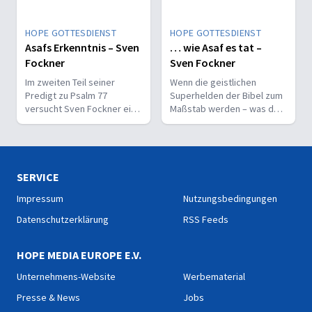
HOPE GOTTESDIENST
HOPE GOTTESDIENST
Asafs Erkenntnis – Sven
… wie Asaf es tat –
Fockner
Sven Fockner
Im zweiten Teil seiner
Wenn die geistlichen
Predigt zu Psalm 77
Superhelden der Bibel zum
versucht Sven Fockner eine
Maßstab werden – was darf
radikale Aussage Asafs zu
ein normaler Gläubiger
deuten: Wunder bringen
wirklich erwarten?
keine Gotteserkenntnis.
SERVICE
Impressum
Nutzungsbedingungen
Datenschutzerklärung
RSS Feeds
HOPE MEDIA EUROPE E.V.
Unternehmens-Website
Werbematerial
Presse & News
Jobs