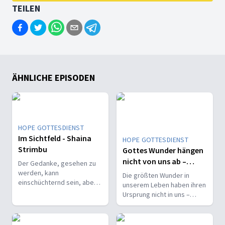
TEILEN
ÄHNLICHE EPISODEN
HOPE GOTTESDIENST
Im Sichtfeld - Shaina
HOPE GOTTESDIENST
Strimbu
Gottes Wunder hängen
nicht von uns ab –
Der Gedanke, gesehen zu
Edwin Rosado
werden, kann
Die größten Wunder in
einschüchternd sein, aber
unserem Leben haben ihren
Gottes Blick ist freundlich
Ursprung nicht in uns –
gesinnt. Sie hat es erlebt
sondern in Gott selbst.
und für Gott einen
Spitznamen erfunden.