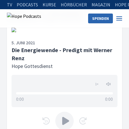
TV
PODCASTS
KURSE
HÖRBÜCHER
MAGAZIN
HOPE 
Startseite
Serien
Hope Gottesdienst
SPENDEN
Die Energiewende - Predigt mit Werner Renz
5. JUNI 2021
Die Energiewende - Predigt mit Werner
Renz
Hope Gottesdienst
1
×
0:00
0:00
15
30