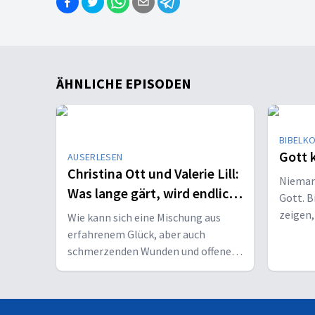
ÄHNLICHE EPISODEN
BIBELK
Gott 
AUSERLESEN
Christina Ott und Valerie Lill:
Niemand
Was lange gärt, wird endlich
Gott. 
Mut
zeigen
Wie kann sich eine Mischung aus
ist.
erfahrenem Glück, aber auch
schmerzenden Wunden und offenen
Fragen zu frischem Lebensmut
entwickeln?