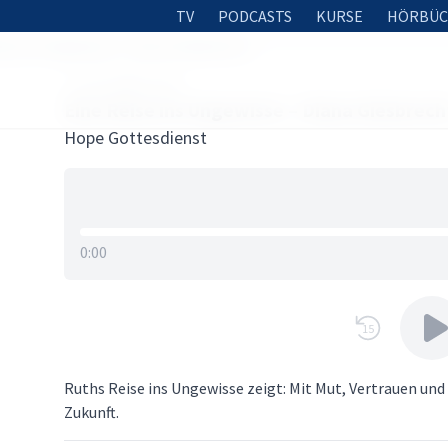
TV
PODCASTS
KURSE
HÖRBÜC
ise ins Ungewisse – Diana Giesbrecht
3. OKTOBER 2025
Eine Reise ins Ungewisse – Diana Giesbrech
Hope Gottesdienst
0:00
15
Ruths Reise ins Ungewisse zeigt: Mit Mut, Vertrauen und
Zukunft.