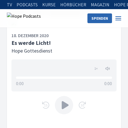
TV
PODCASTS
KURSE
HÖRBÜCHER
MAGAZIN
HOPE 
Startseite
Serien
Hope Gottesdienst
Es werde Licht!
SPENDEN
18. DEZEMBER 2020
Es werde Licht!
Hope Gottesdienst
1
×
0:00
0:00
15
30