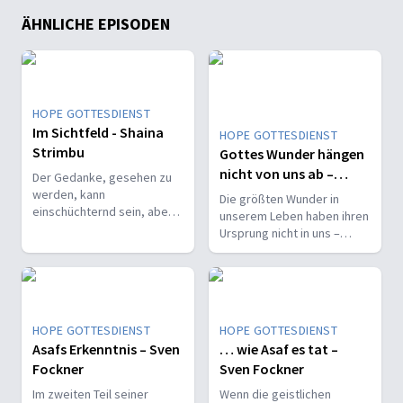
ÄHNLICHE EPISODEN
HOPE GOTTESDIENST
Im Sichtfeld - Shaina
HOPE GOTTESDIENST
Strimbu
Gottes Wunder hängen
nicht von uns ab –
Der Gedanke, gesehen zu
Edwin Rosado
werden, kann
Die größten Wunder in
einschüchternd sein, aber
unserem Leben haben ihren
Gottes Blick ist freundlich
Ursprung nicht in uns –
gesinnt. Sie hat es erlebt
sondern in Gott selbst.
und für Gott einen
Spitznamen erfunden.
HOPE GOTTESDIENST
HOPE GOTTESDIENST
Asafs Erkenntnis – Sven
… wie Asaf es tat –
Fockner
Sven Fockner
Im zweiten Teil seiner
Wenn die geistlichen