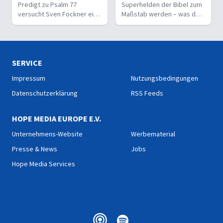
Predigt zu Psalm 77
Superhelden der Bibel zum
versucht Sven Fockner eine
Maßstab werden – was darf
radikale Aussage Asafs zu
ein normaler Gläubiger
deuten: Wunder bringen
wirklich erwarten?
keine Gotteserkenntnis.
SERVICE
Impressum
Nutzungsbedingungen
Datenschutzerklärung
RSS Feeds
HOPE MEDIA EUROPE E.V.
Unternehmens-Website
Werbematerial
Presse & News
Jobs
Hope Media Services