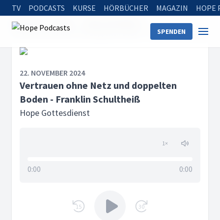
TV
PODCASTS
KURSE
HÖRBÜCHER
MAGAZIN
HOPE 
Startseite
Serien
Hope Gottesdienst
SPENDEN
Vertrauen ohne Netz und doppelten Boden - Franklin Schultheiß
22. NOVEMBER 2024
Vertrauen ohne Netz und doppelten
Boden - Franklin Schultheiß
Hope Gottesdienst
1
×
0:00
0:00
15
30