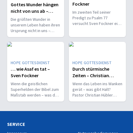
Fockner
Gottes Wunder hängen
nicht von uns ab –
Im zweiten Teil seiner
Edwin Rosado
Predigt zu Psalm 77
Die größten Wunder in
versucht Sven Fockner eine
unserem Leben haben ihren
radikale Aussage Asafs zu
Ursprung nicht in uns –
deuten: Wunder bringen
sondern in Gott selbst.
keine Gotteserkenntnis.
HOPE GOTTESDIENST
HOPE GOTTESDIENST
… wie Asaf es tat –
Durch stürmische
Sven Fockner
Zeiten – Christian
Hübler
Wenn die geistlichen
Wenn das Leben ins Wanken
Superhelden der Bibel zum
gerät – was gibt Halt?
Maßstab werden – was darf
Pastor Christian Hübler
ein normaler Gläubiger
nimmt Sie mit „Durch
wirklich erwarten?
stürmische Zeiten“
SERVICE