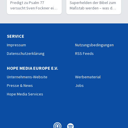
Predigt zu Psalm 77
Superhelden der Bibel zum
versucht Sven Fockner eine
Maßstab werden – was darf
radikale Aussage Asafs zu
ein normaler Gläubiger
deuten: Wunder bringen
wirklich erwarten?
keine Gotteserkenntnis.
SERVICE
Impressum
Nutzungsbedingungen
Datenschutzerklärung
RSS Feeds
HOPE MEDIA EUROPE E.V.
Unternehmens-Website
Werbematerial
Presse & News
Jobs
Hope Media Services