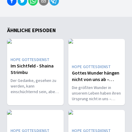
ÄHNLICHE EPISODEN
HOPE GOTTESDIENST
Im Sichtfeld - Shaina
HOPE GOTTESDIENST
Strimbu
Gottes Wunder hängen
nicht von uns ab –
Der Gedanke, gesehen zu
Edwin Rosado
werden, kann
Die größten Wunder in
einschüchternd sein, aber
unserem Leben haben ihren
Gottes Blick ist freundlich
Ursprung nicht in uns –
gesinnt. Sie hat es erlebt
sondern in Gott selbst.
und für Gott einen
Spitznamen erfunden.
HOPE GOTTESDIENST
HOPE GOTTESDIENST