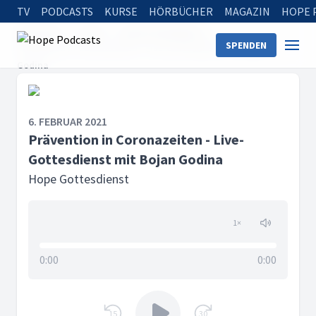
TV
PODCASTS
KURSE
HÖRBÜCHER
MAGAZIN
HOPE 
Startseite
Serien
Hope Gottesdienst
SPENDEN
Prävention in Coronazeiten - Live-Gottesdienst mit Bojan
Godina
6. FEBRUAR 2021
Prävention in Coronazeiten - Live-
Gottesdienst mit Bojan Godina
Hope Gottesdienst
1
×
0:00
0:00
15
30