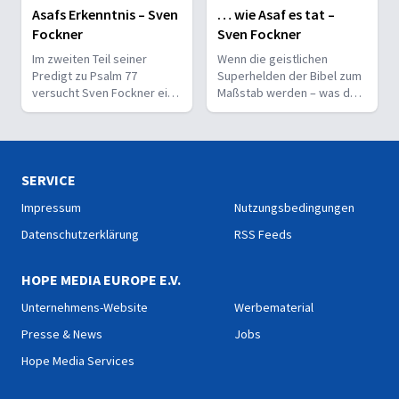
Asafs Erkenntnis – Sven
… wie Asaf es tat –
Fockner
Sven Fockner
Im zweiten Teil seiner
Wenn die geistlichen
Predigt zu Psalm 77
Superhelden der Bibel zum
versucht Sven Fockner eine
Maßstab werden – was darf
radikale Aussage Asafs zu
ein normaler Gläubiger
deuten: Wunder bringen
wirklich erwarten?
keine Gotteserkenntnis.
SERVICE
Impressum
Nutzungsbedingungen
Datenschutzerklärung
RSS Feeds
HOPE MEDIA EUROPE E.V.
Unternehmens-Website
Werbematerial
Presse & News
Jobs
Hope Media Services