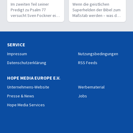
Im zweiten Teil seiner
Wenn die geistlichen
Predigt zu Psalm 77
Superhelden der Bibel zum
versucht Sven Fockner eine
Maßstab werden – was darf
radikale Aussage Asafs zu
ein normaler Gläubiger
deuten: Wunder bringen
wirklich erwarten?
keine Gotteserkenntnis.
SERVICE
Impressum
Nutzungsbedingungen
Datenschutzerklärung
RSS Feeds
HOPE MEDIA EUROPE E.V.
Unternehmens-Website
Werbematerial
Presse & News
Jobs
Hope Media Services