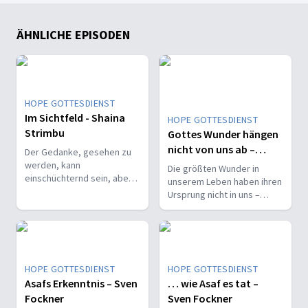
ÄHNLICHE EPISODEN
HOPE GOTTESDIENST
Im Sichtfeld - Shaina
HOPE GOTTESDIENST
Strimbu
Gottes Wunder hängen
nicht von uns ab –
Der Gedanke, gesehen zu
Edwin Rosado
werden, kann
Die größten Wunder in
einschüchternd sein, aber
unserem Leben haben ihren
Gottes Blick ist freundlich
Ursprung nicht in uns –
gesinnt. Sie hat es erlebt
sondern in Gott selbst.
und für Gott einen
Spitznamen erfunden.
HOPE GOTTESDIENST
HOPE GOTTESDIENST
Asafs Erkenntnis – Sven
… wie Asaf es tat –
Fockner
Sven Fockner