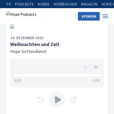
TV
PODCASTS
KURSE
HÖRBÜCHER
MAGAZIN
HOPE 
Startseite
Serien
Hope Gottesdienst
SPENDEN
Weihnachten und Zeit
24. DEZEMBER 2020
Weihnachten und Zeit
Hope Gottesdienst
1
×
0:00
0:00
15
30