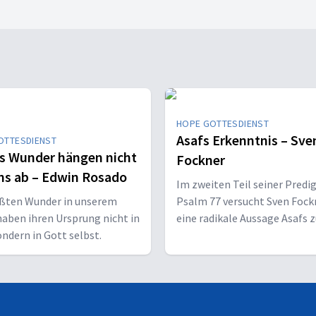
HOPE GOTTESDIENST
Asafs Erkenntnis – Sve
OTTESDIENST
s Wunder hängen nicht
Fockner
ns ab – Edwin Rosado
Im zweiten Teil seiner Predig
ößten Wunder in unserem
Psalm 77 versucht Sven Fock
aben ihren Ursprung nicht in
eine radikale Aussage Asafs 
ondern in Gott selbst.
deuten: Wunder bringen kein
Gotteserkenntnis.