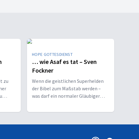
HOPE GOTTESDIENST
n
… wie Asaf es tat – Sven
Fockner
t zu
Wenn die geistlichen Superhelden
ner
der Bibel zum Maßstab werden –
zu
was darf ein normaler Gläubiger
e
wirklich erwarten?