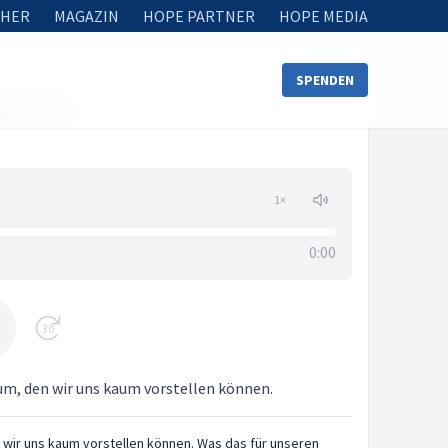
HER
MAGAZIN
HOPE PARTNER
HOPE MEDIA
SPENDEN
ul Horch
1
×
0:00
30
tum, den wir uns kaum vorstellen können.
 wir uns kaum vorstellen können. Was das für unseren