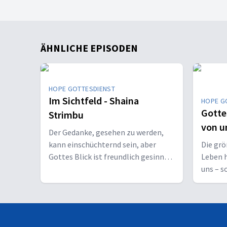
ÄHNLICHE EPISODEN
HOPE GOTTESDIENST
Im Sichtfeld - Shaina
HOPE G
Gotte
Strimbu
von u
Der Gedanke, gesehen zu werden,
kann einschüchternd sein, aber
Die gr
Gottes Blick ist freundlich gesinnt.
Leben h
Sie hat es erlebt und für Gott einen
uns – s
Spitznamen erfunden.