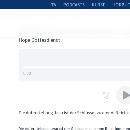
TV
PODCASTS
KURSE
HÖRBÜC
 zu unvorstellbarem Reichtum – Paul Horch
22. AUGUST 2025
Zugang zu unvorstellbarem Reichtum – Pa
Hope Gottesdienst
0:00
15
Die Auferstehung Jesu ist der Schlüssel zu einem Reich
Die Auferstehung Jesu ist der Schlüssel zu einem Reichtum, den