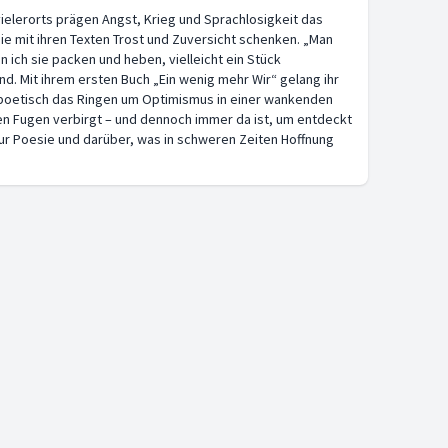
vielerorts prägen Angst, Krieg und Sprachlosigkeit das
ie mit ihren Texten Trost und Zuversicht schenken. „Man
 ich sie packen und heben, vielleicht ein Stück
d. Mit ihrem ersten Buch „Ein wenig mehr Wir“ gelang ihr
d poetisch das Ringen um Optimismus in einer wankenden
en Fugen verbirgt – und dennoch immer da ist, um entdeckt
 zur Poesie und darüber, was in schweren Zeiten Hoffnung