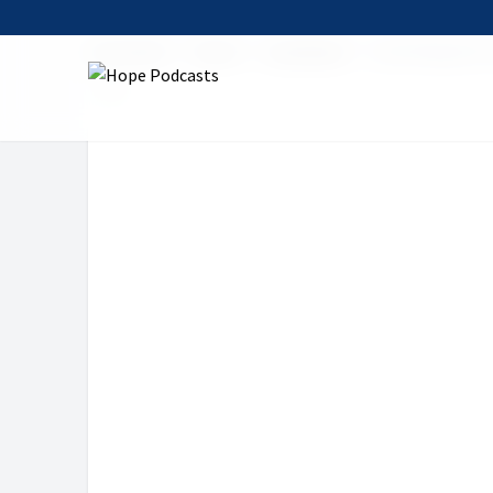
Startseite
Serien
auserlesen
Leah Weigand: D