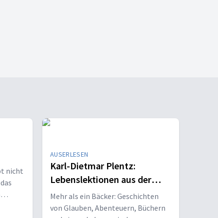
AUSERLESEN
Karl-Dietmar Plentz:
bt nicht
Lebenslektionen aus der
 das
Backstube
n
Mehr als ein Bäcker: Geschichten
von Glauben, Abenteuern, Büchern