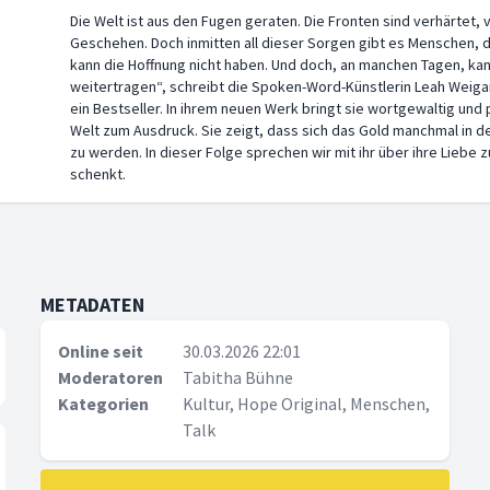
Die Welt ist aus den Fugen geraten. Die Fronten sind verhärtet, 
Geschehen. Doch inmitten all dieser Sorgen gibt es Menschen, d
kann die Hoffnung nicht haben. Und doch, an manchen Tagen, kann
weitertragen“, schreibt die Spoken-Word-Künstlerin Leah Weigan
ein Bestseller. In ihrem neuen Werk bringt sie wortgewaltig un
Welt zum Ausdruck. Sie zeigt, dass sich das Gold manchmal in d
zu werden. In dieser Folge sprechen wir mit ihr über ihre Liebe
schenkt.
METADATEN
Online seit
30.03.2026 22:01
Moderatoren
Tabitha Bühne
Kategorien
Kultur, Hope Original, Menschen,
Talk