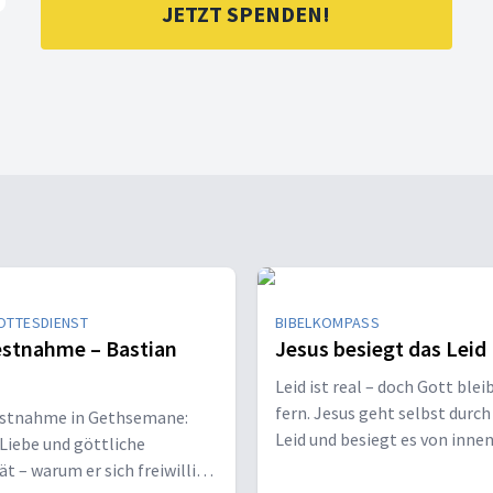
JETZT SPENDEN!
OTTESDIENST
BIBELKOMPASS
estnahme – Bastian
Jesus besiegt das Leid
Leid ist real – doch Gott blei
fern. Jesus geht selbst durch
estnahme in Gethsemane:
Leid und besiegt es von inne
 Liebe und göttliche
heraus.
ät – warum er sich freiwillig