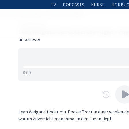
TV
PODCASTS
KURSE
HÖRBÜC
as Gold in den Fugen – Poesie zum Hoffen
30. MÄRZ 2026
Leah Weigand: Das Gold in den Fugen – Poe
auserlesen
0:00
15
Leah Weigand findet mit Poesie Trost in einer wankenden
warum Zuversicht manchmal in den Fugen liegt.