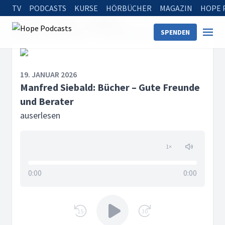
TV
PODCASTS
KURSE
HÖRBÜCHER
MAGAZIN
HOPE 
Startseite
Serien
auserlesen
SPENDEN
Manfred Siebald: Bücher – Gute Freunde und Berater
19. JANUAR 2026
Manfred Siebald: Bücher – Gute Freunde
und Berater
auserlesen
1
×
0:00
0:00
15
30