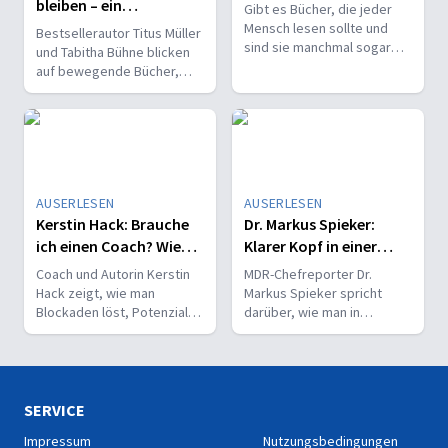
bleiben – ein
Gibt es Bücher, die jeder
Jahresrückblick
Mensch lesen sollte und
Bestsellerautor Titus Müller
sind sie manchmal sogar
und Tabitha Bühne blicken
die besseren Therapeuten?
auf bewegende Bücher,
Über die Kraft von
persönliche Highlights und
Geschichten und das
literarische Inspiration fürs
tägliche Leben eines Top-
neue Jahr.
Psychiaters sowie seine
schrägsten, schönsten und
schockierendsten
Erlebnisse mit Patienten
AUSERLESEN
AUSERLESEN
redet der bekannte
Kerstin Hack: Brauche
Dr. Markus Spieker:
Psychiater und
ich einen Coach? Wie
Klarer Kopf in einer
Bestsellerautor Raphael M.
wir uns und anderen
verrückten Welt
Coach und Autorin Kerstin
MDR-Chefreporter Dr.
Bonelli in diesem hoch
helfen
Hack zeigt, wie man
Markus Spieker spricht
unterhaltsamen Gespräch.
Blockaden löst, Potenziale
darüber, wie man in
entfaltet und mit neun
chaotischen Zeiten einen
Fragen echte Veränderung
klaren Kopf bewahrt.
im Alltag bewirkt.
SERVICE
Impressum
Nutzungsbedingungen