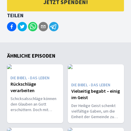
JETZT SPENDEN!
TEILEN
ÄHNLICHE EPISODEN
DIE BIBEL - DAS LEBEN
Rückschläge
DIE BIBEL - DAS LEBEN
verarbeiten
Vielseitig begabt – einig
im Geist
Schicksalsschläge können
den Glauben an Gott
Der Heilige Geist schenkt
erschüttern. Doch mit
vielfältige Gaben, um die
seiner Hilfe kann man
Einheit der Gemeinde zu
gestärkt daraus
stärken und sie zu
hervorgehen.
befähigen, Christus vor den