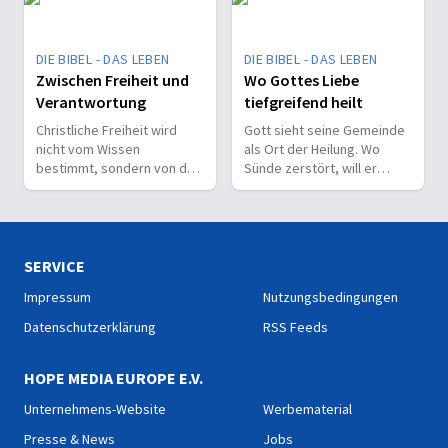
Menschen zu bekennen.
DIE BIBEL - DAS LEBEN
DIE BIBEL - DAS LEBEN
Zwischen Freiheit und
Wo Gottes Liebe
Verantwortung
tiefgreifend heilt
Christliche Freiheit wird
Gott sieht seine Gemeinde
nicht vom Wissen
als Ort der Heilung. Wo
bestimmt, sondern von der
Sünde zerstört, will er
Beziehung zum Nächsten –
liebevoll und korrigierend
und vom Ziel, Gott zu ehren.
heilen.
SERVICE
Impressum
Nutzungsbedingungen
Datenschutzerklärung
RSS Feeds
HOPE MEDIA EUROPE E.V.
Unternehmens-Website
Werbematerial
Presse & News
Jobs