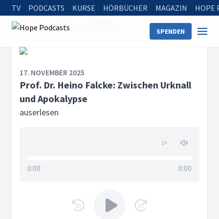
TV
PODCASTS
KURSE
HÖRBÜCHER
MAGAZIN
HOPE 
Startseite
Serien
auserlesen
SPENDEN
Prof. Dr. Heino Falcke: Zwischen Urknall und Apokalypse
17. NOVEMBER 2025
Prof. Dr. Heino Falcke: Zwischen Urknall
und Apokalypse
auserlesen
1
×
0:00
0:00
15
30