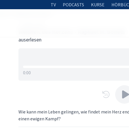
TV
PODCASTS
KURSE
HÖRBÜC
zens - Raphael M. Bonelli
7. APRIL 2025
Weisheit des Herzens - Raphael M. Bonelli
auserlesen
0:00
15
Wie kann mein Leben gelingen, wie findet mein Herz en
einen ewigen Kampf?