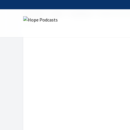
Startseite
Serien
auserlesen
Weisheit des Her