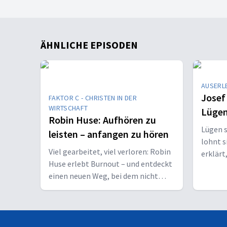
ÄHNLICHE EPISODEN
AUSERL
Josef
FAKTOR C - CHRISTEN IN DER
WIRTSCHAFT
Lügen
Robin Huse: Aufhören zu
Lügen s
leisten – anfangen zu hören
lohnt s
Viel gearbeitet, viel verloren: Robin
erklärt
Huse erlebt Burnout – und entdeckt
und wa
einen neuen Weg, bei dem nicht
Leistung, sondern Gottes Wille
zählt.