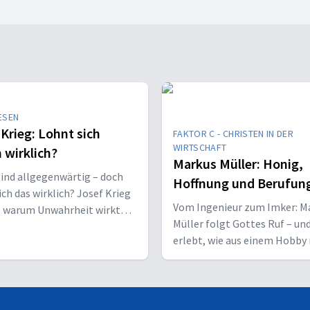
ESEN
 Krieg: Lohnt sich
FAKTOR C - CHRISTEN IN DER
WIRTSCHAFT
 wirklich?
Markus Müller: Honig,
ind allgegenwärtig – doch
Hoffnung und Berufun
ich das wirklich? Josef Krieg
Vom Ingenieur zum Imker: M
, warum Unwahrheit wirkt
Müller folgt Gottes Ruf – un
rum Wahrheit Zukunft hat.
erlebt, wie aus einem Hobby
in der Krise ein neuer Leben
entsteht.