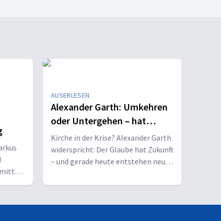
AUSERLESEN
Alexander Garth: Umkehren
oder Untergehen – hat
g
Kirche noch Zukunft?
Kirche in der Krise? Alexander Garth
arkus
widerspricht: Der Glaube hat Zukunft
d
– und gerade heute entstehen neue
 mitten
Chancen für Kirche und Mission.
sweg