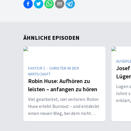
ÄHNLICHE EPISODEN
AUSERL
Josef
FAKTOR C - CHRISTEN IN DER
WIRTSCHAFT
Lügen
Robin Huse: Aufhören zu
Lügen s
leisten – anfangen zu hören
lohnt s
Viel gearbeitet, viel verloren: Robin
erklärt
Huse erlebt Burnout – und entdeckt
und wa
einen neuen Weg, bei dem nicht
Leistung, sondern Gottes Wille
zählt.