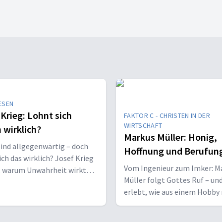
ESEN
 Krieg: Lohnt sich
FAKTOR C - CHRISTEN IN DER
WIRTSCHAFT
 wirklich?
Markus Müller: Honig,
ind allgegenwärtig – doch
Hoffnung und Berufun
ich das wirklich? Josef Krieg
Vom Ingenieur zum Imker: M
, warum Unwahrheit wirkt
Müller folgt Gottes Ruf – un
rum Wahrheit Zukunft hat.
erlebt, wie aus einem Hobby
in der Krise ein neuer Leben
entsteht.