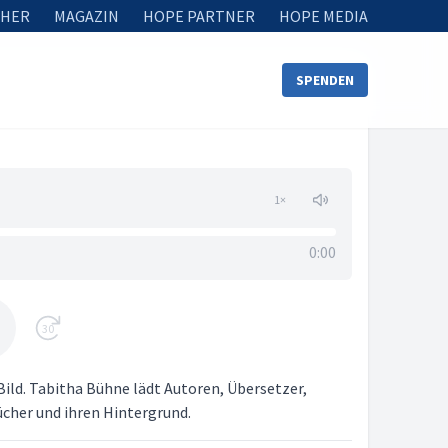
HER
MAGAZIN
HOPE PARTNER
HOPE MEDIA
SPENDEN
1
×
0:00
30
ild. Tabitha Bühne lädt Autoren, Übersetzer,
ücher und ihren Hintergrund.