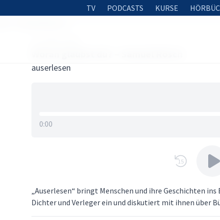
TV
PODCASTS
KURSE
HÖRBÜC
du? – Samuel Rösch
14. APRIL 2025
Woran glaubst du? – Samuel Rösch
auserlesen
0:00
15
„Auserlesen“ bringt Menschen und ihre Geschichten ins B
Dichter und Verleger ein und diskutiert mit ihnen über B