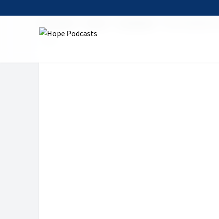
Startseite
Serien
auserlesen
Woran glaubst 