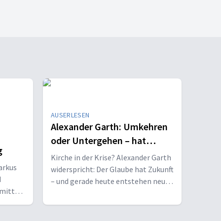
AUSERLESEN
Alexander Garth: Umkehren
oder Untergehen – hat
g
Kirche noch Zukunft?
Kirche in der Krise? Alexander Garth
arkus
widerspricht: Der Glaube hat Zukunft
d
– und gerade heute entstehen neue
 mitten
Chancen für Kirche und Mission.
sweg