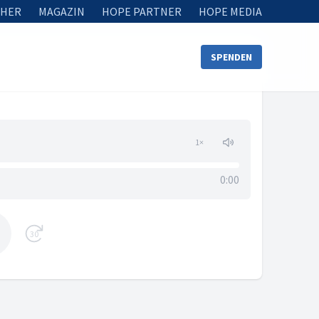
HER
MAGAZIN
HOPE PARTNER
HOPE MEDIA
SPENDEN
1
×
0:00
30