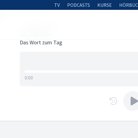
TV
PODCASTS
KURSE
HÖRBÜC
uar
11. FEBRUAR 2026
12. Februar
Das Wort zum Tag
0:00
15